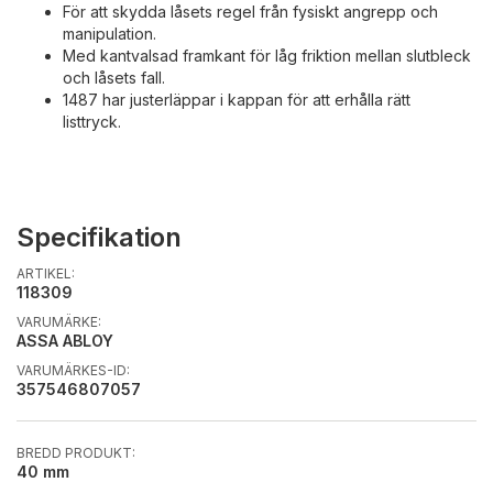
För att skydda låsets regel från fysiskt angrepp och
manipulation.
Med kantvalsad framkant för låg friktion mellan slutbleck
och låsets fall.
1487 har justerläppar i kappan för att erhålla rätt
listtryck.
Specifikation
ARTIKEL:
118309
VARUMÄRKE:
ASSA ABLOY
VARUMÄRKES-ID:
357546807057
BREDD PRODUKT:
40 mm