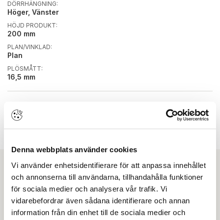
DÖRRHÄNGNING:
Höger, Vänster
HÖJD PRODUKT:
200 mm
PLAN/VINKLAD:
Plan
PLÖSMÅTT:
16,5 mm
BYGGVARUBEDÖMD:
Nej
FÄRG/YTBEHANDLING:
Förzinkad
Denna webbplats använder cookies
Vi använder enhetsidentifierare för att anpassa innehållet
och annonserna till användarna, tillhandahålla funktioner
Ladda ner
för sociala medier och analysera vår trafik. Vi
vidarebefordrar även sådana identifierare och annan
Drift & skötsel
information från din enhet till de sociala medier och