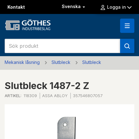
Svenska
Kontakt
Logga in
Mekanisk låsning
Slutbleck
Slutbleck
Slutbleck 1487-2 Z
ARTIKEL:
118309
ASSA ABLOY
357546807057
Previous
Next