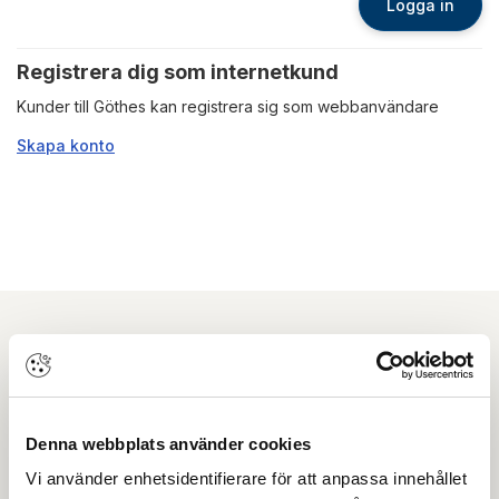
Logga in
Registrera dig som internetkund
Kunder till Göthes kan registrera sig som webbanvändare
Skapa konto
Nyhetsbrev
Prenumerera på vårt nyhetsbrev och få tips,
Denna webbplats använder cookies
guider och senaste nytt direkt i din inkorg.
Vi använder enhetsidentifierare för att anpassa innehållet