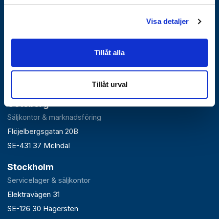
Visa detaljer
Falun
Tillåt alla
Huvudlager, kontor & växel
Roxnäsvägen 14
SE-791 44 Falun
Tillåt urval
Göteborg
Säljkontor & marknadsföring
Flöjelbergsgatan 20B
SE-431 37 Mölndal
Stockholm
Servicelager & säljkontor
Elektravägen 31
SE-126 30 Hägersten