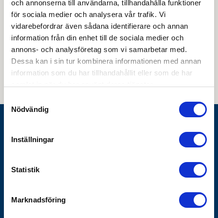
och annonserna till användarna, tillhandahålla funktioner
för sociala medier och analysera vår trafik. Vi
vidarebefordrar även sådana identifierare och annan
information från din enhet till de sociala medier och
Genom att skicka din e-postadress till oss och prenumerera på vårt
annons- och analysföretag som vi samarbetar med.
nyhetsbrev så accepterar du innehållet i vår
integritetspolicy
. Du kan hitta
tidigare nyhetsbrev
här
Dessa kan i sin tur kombinera informationen med annan
information som du har tillhandahållit eller som de har
samlat in när du har använt deras tjänster.
Samtyckesval
Nödvändig
Göthes AB
Inställningar
Box 1928
SE-791 19 Falun
Statistik
010-483 40 00
info@gothes.se
Marknadsföring
Bli företagskund