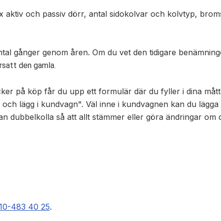
ex aktiv och passiv dörr, antal sidokolvar och kolvtyp, brom
ntal gånger genom åren. Om du vet den tidigare benämningen 
rsatt den gamla.
ycker på köp får du upp ett formulär där du fyller i dina måt
a och lägg i kundvagn". Väl inne i kundvagnen kan du lägga
an dubbelkolla så att allt stämmer eller göra ändringar om 
10-483 40 25
.