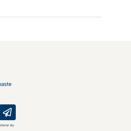
naste
pterar du