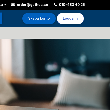
ka
order@gothes.se
010-483 40 25
Skapa konto
Logga in