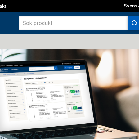
Svens
akt