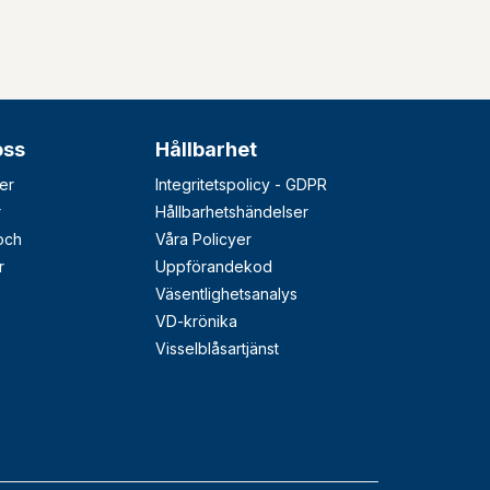
oss
Hållbarhet
er
Integritetspolicy - GDPR
r
Hållbarhetshändelser
 och
Våra Policyer
r
Uppförandekod
Väsentlighetsanalys
VD-krönika
Visselblåsartjänst