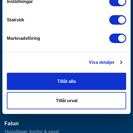
Inställningar
Vanliga frågor
Försäljnings- och leveransvillkor
Statistik
Hållbarhet
Integritetspolicy - GDPR
Marknadsföring
Hållbarhetshändelser
Våra Policyer
Uppförandekod
Visa detaljer
Väsentlighetsanalys
VD-krönika
Visselblåsartjänst
Tillåt alla
Bli företagskund
Tillåt urval
Falun
Huvudlager, kontor & växel