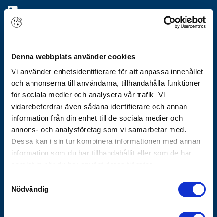
010-483 40 00
info@gothes.se
Om Götheskoncernen
Denna webbplats använder cookies
Arbeta hos oss
Vi använder enhetsidentifierare för att anpassa innehållet
Vårt erbjudande
och annonserna till användarna, tillhandahålla funktioner
Historik
för sociala medier och analysera vår trafik. Vi
Nyhetsbrev
vidarebefordrar även sådana identifierare och annan
Varför Göthes
information från din enhet till de sociala medier och
Våra varumärken
annons- och analysföretag som vi samarbetar med.
Dessa kan i sin tur kombinera informationen med annan
Koncernbolag
information som du har tillhandahållit eller som de har
Göthes Säkerhet
samlat in när du har använt deras tjänster.
Göthes Teknik
Samtyckesval
Nödvändig
Kontakta oss
Tips och guider