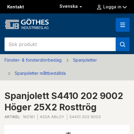
Svenska
Kontakt
Logga in
Fönster- & fönsterdörrbeslag
Spanjoletter
Spanjoletter måttbeställda
Spanjolett S4410 202 9002
Höger 25X2 Rosttrög
ARTIKEL:
160161
ASSA ABLOY
S4410 202 9002