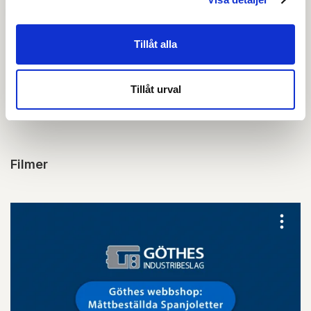
Skapa konto
Logga in
Skapa inloggning, bli företagskund eller logga in för att
Tillåt alla
beställa, se priser,
produktblad, ritningar, monteringsbeskrivningar samt
Tillåt urval
övriga dokument.
Filmer