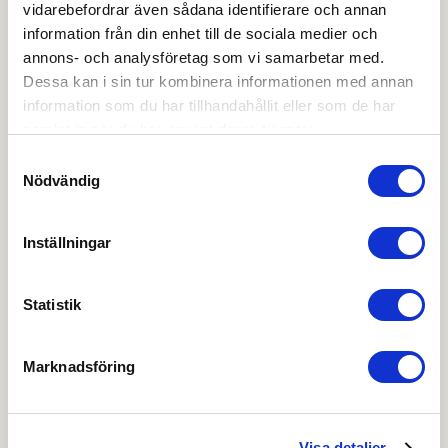
vidarebefordrar även sådana identifierare och annan
information från din enhet till de sociala medier och
Ladda ner
annons- och analysföretag som vi samarbetar med.
Dessa kan i sin tur kombinera informationen med annan
information som du har tillhandahållit eller som de har
Beställningsunderlag
samlat in när du har använt deras tjänster.
Samtyckesval
EPD-deklaration
Nödvändig
Skötsel spanjoletter
Inställningar
Vägledning urfräsning Gamla modellen
Statistik
OBS:
Vi reserverar oss för att det kan finnas
uppdaterade dokument hos leverantören. Vi jobbar
Marknadsföring
löpande med att säkerställa att våra dokument är så
aktuella som möjligt.
Visa detaljer