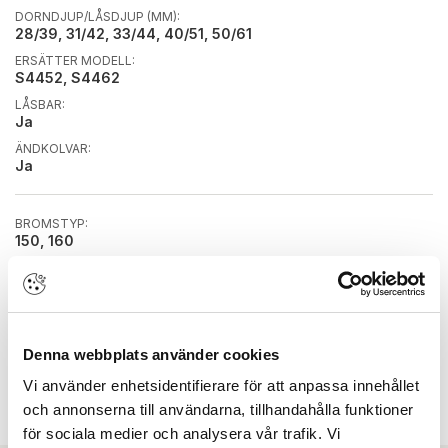
DORNDJUP/LÅSDJUP (MM):
28/39, 31/42, 33/44, 40/51, 50/61
ERSÄTTER MODELL:
S4452, S4462
LÅSBAR:
Ja
ÄNDKOLVAR:
Ja
BROMSTYP:
150, 160
BROMSÖVERFÖRING:
Nedtill, Upptill
DÖRRHÄNGNING:
Höger
Denna webbplats använder cookies
FÄRG/YTBEHANDLING:
Rosttrög
Vi använder enhetsidentifierare för att anpassa innehållet
SKENBREDD/STOLPBREDD:
och annonserna till användarna, tillhandahålla funktioner
25 mm
för sociala medier och analysera vår trafik. Vi