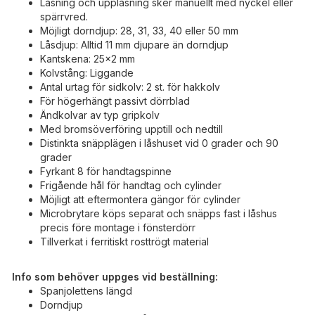
Låsning och upplåsning sker manuellt med nyckel eller
spärrvred.
Möjligt dorndjup: 28, 31, 33, 40 eller 50 mm
Låsdjup: Alltid 11 mm djupare än dorndjup
Kantskena: 25x2 mm
Kolvstång: Liggande
Antal urtag för sidkolv: 2 st. för hakkolv
För högerhängt passivt dörrblad
Ändkolvar av typ gripkolv
Med bromsöverföring upptill och nedtill
Distinkta snäpplägen i låshuset vid 0 grader och 90
grader
Fyrkant 8 för handtagspinne
Frigående hål för handtag och cylinder
Möjligt att eftermontera gängor för cylinder
Microbrytare köps separat och snäpps fast i låshus
precis före montage i fönsterdörr
Tillverkat i ferritiskt rosttrögt material
Info som behöver uppges vid beställning:
Spanjolettens längd
Dorndjup