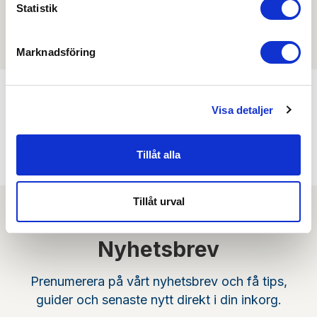
Filmer
Statistik
Det finns ännu ingen film för denna produkt
Marknadsföring
Visa detaljer
Min köphistorik
Tillåt alla
Tillåt urval
Nyhetsbrev
Prenumerera på vårt nyhetsbrev och få tips,
guider och senaste nytt direkt i din inkorg.