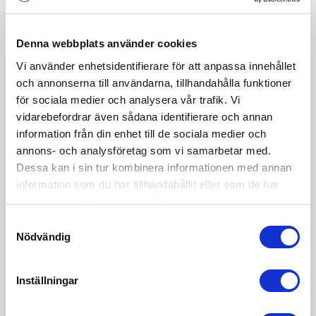
Ladda ner
Produktblad
Denna webbplats använder cookies
Vi använder enhetsidentifierare för att anpassa innehållet
OBS:
Vi reserverar oss för att det kan finnas
och annonserna till användarna, tillhandahålla funktioner
uppdaterade dokument hos leverantören. Vi jobbar
för sociala medier och analysera vår trafik. Vi
löpande med att säkerställa att våra dokument är så
aktuella som möjligt.
vidarebefordrar även sådana identifierare och annan
information från din enhet till de sociala medier och
annons- och analysföretag som vi samarbetar med.
Dessa kan i sin tur kombinera informationen med annan
Skapa konto
Logga in
information som du har tillhandahållit eller som de har
Skapa inloggning, bli företagskund eller logga in för att
samlat in när du har använt deras tjänster.
beställa, se priser,
Samtyckesval
produktblad, ritningar, monteringsbeskrivningar samt
Nödvändig
övriga dokument.
Inställningar