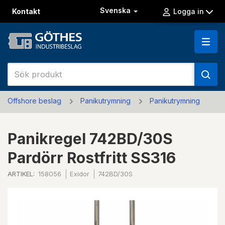
Svenska
Kontakt
Logga in
Offshore beslag
Panikutrymning
Panikutrymning
Panikregel 742BD/30S
Pardörr Rostfritt SS316
ARTIKEL:
158056
Exidor
742BD/30S
Previous
Next