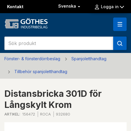
Svenska
Kontakt
Logga in
Fönster- & fönsterdörrbeslag
Spanjoletthandtag
Tillbehör spanjoletthandtag
Distansbricka 301D för
Långskylt Krom
ARTIKEL:
156472
ROCA
932680