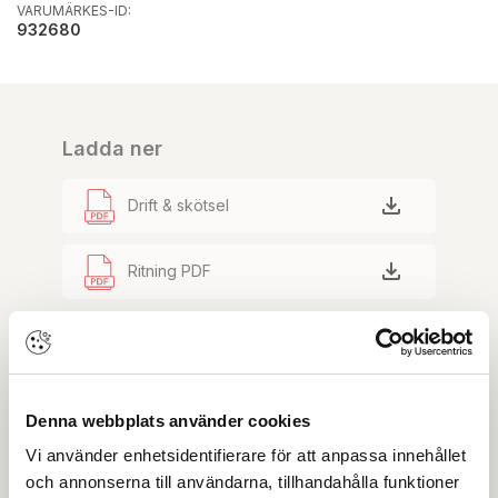
VARUMÄRKES-ID:
932680
Ladda ner
Drift & skötsel
Ritning PDF
OBS:
Vi reserverar oss för att det kan finnas
uppdaterade dokument hos leverantören. Vi jobbar
löpande med att säkerställa att våra dokument är så
aktuella som möjligt.
Denna webbplats använder cookies
Vi använder enhetsidentifierare för att anpassa innehållet
Skapa konto
Logga in
och annonserna till användarna, tillhandahålla funktioner