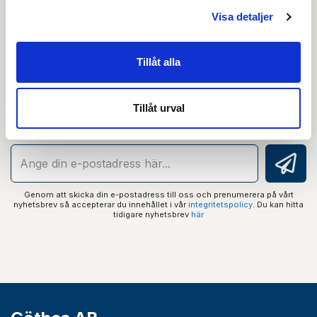
Visa detaljer
Nyhetsbrev
Tillåt alla
Prenumerera på vårt nyhetsbrev och få tips,
Tillåt urval
guider och senaste nytt direkt i din inkorg.
Genom att skicka din e-postadress till oss och prenumerera på vårt
nyhetsbrev så accepterar du innehållet i vår
integritetspolicy
. Du kan hitta
tidigare nyhetsbrev
här