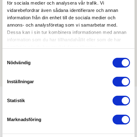
för sociala medier och analysera vår trafik. Vi
Skapa inloggning, bli företagskund eller logga in för att
vidarebefordrar även sådana identifierare och annan
beställa, se priser,
information från din enhet till de sociala medier och
produktblad, ritningar, monteringsbeskrivningar samt
annons- och analysföretag som vi samarbetar med.
övriga dokument.
Dessa kan i sin tur kombinera informationen med annan
information som du har tillhandahållit eller som de har
samlat in när du har använt deras tjänster.
Samtyckesval
Filmer
Nödvändig
Det finns ännu ingen film för denna produkt
Inställningar
Statistik
Min köphistorik
Marknadsföring