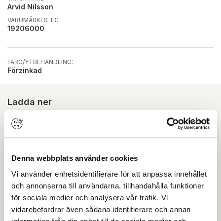
Arvid Nilsson
VARUMÄRKES-ID:
19206000
FÄRG/YTBEHANDLING:
Förzinkad
Ladda ner
Det finns inga dokument kopplade till denna produkt
Skapa konto
Logga in
Denna webbplats använder cookies
Skapa inloggning, bli företagskund eller logga in för att
Vi använder enhetsidentifierare för att anpassa innehållet
och annonserna till användarna, tillhandahålla funktioner
beställa, se priser,
för sociala medier och analysera vår trafik. Vi
produktblad, ritningar, monteringsbeskrivningar samt
vidarebefordrar även sådana identifierare och annan
övriga dokument.