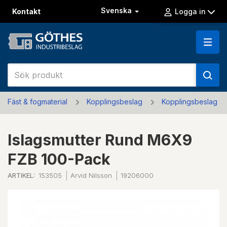
Svenska
Kontakt
Logga in
Fäst & fogmaterial
Kopplingsbeslag
Kopplingsbeslag
Islagsmutter Rund M6X9
FZB 100-Pack
ARTIKEL:
153505
Arvid Nilsson
19206000
Previous
Next