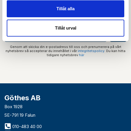
Prenumerera på vårt nyhetsbrev och få tips,
Tillåt alla
guider och senaste nytt direkt i din inkorg.
Tillåt urval
Genom att skicka din e-postadress till oss och prenumerera på vårt
nyhetsbrev så accepterar du innehållet i vår
integritetspolicy
. Du kan hitta
tidigare nyhetsbrev
här
Göthes AB
Box 1928
SE-791 19 Falun
010-483 40 00