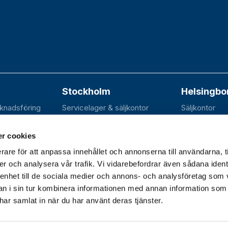
Stockholm
Helsingbo
rknadsföring
Servicelager & säljkontor
Säljkontor
n 20B
Elektravägen 31
SE-252 70 R
dal
SE-126 30 Hägersten
r cookies
rare för att anpassa innehållet och annonserna till användarna, t
er och analysera vår trafik. Vi vidarebefordrar även sådana ident
 enhet till de sociala medier och annons- och analysföretag som 
dagar 07.30–16.30 |
 i sin tur kombinera informationen med annan information som
e har samlat in när du har använt deras tjänster.