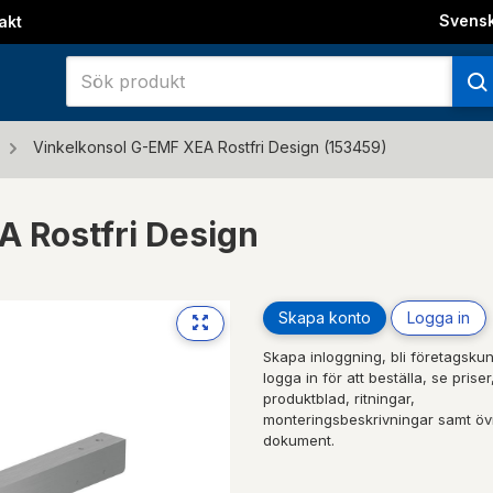
Svens
akt
Vinkelkonsol G-EMF XEA Rostfri Design (153459)
 Rostfri Design
Skapa konto
Logga in
Next
Skapa inloggning, bli företagskun
logga in för att beställa, se priser
produktblad, ritningar,
monteringsbeskrivningar samt öv
dokument.