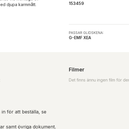
153459
med djupa karmmått.
PASSAR GLIDSKENA:
G-EMF XEA
Filmer
t
Det finns ännu ingen film för d
in för att beställa, se
gar samt övriga dokument.