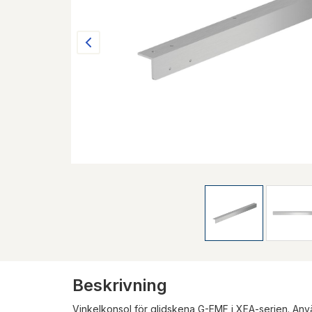
Beskrivning
Vinkelkonsol för glidskena G-EMF i XEA-serien. An