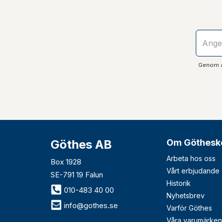
Genom at
Göthes AB
Om Göthesk
Arbeta hos oss
Box 1928
Vårt erbjudande
SE-791 19 Falun
Historik
010-483 40 00
Nyhetsbrev
info@gothes.se
Varför Göthes
Våra varumärken