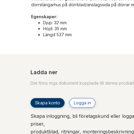
dörrstängarhus på dörrblad/anslagssida på dörrar 
Egenskaper:
Djup: 32 mm
Höjd: 35 mm
Längd 537 mm
Ladda ner
Det finns inga dokument kopplade till denna produk
Skapa konto
Logga in
Skapa inloggning, bli företagskund eller logga 
priser,
produktblad, ritningar, monteringsbeskrivnin