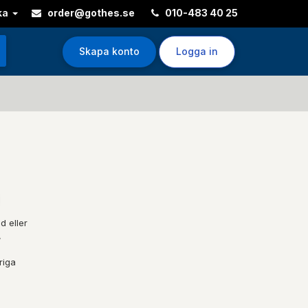
ka
order@gothes.se
010-483 40 25
Skapa konto
Logga in
d eller
,
riga