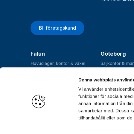
Bli företagskund
Falun
Göteborg
Huvudlager, kontor & växel
Säljkontor & ma
Roxnäsvägen 14
Flöjelbergsgata
SE-791 44 Falun
SE-431 37 Möln
Denna webbplats använde
Vi använder enhetsidentifie
funktioner för sociala medi
annan information från din
Öppettider
Huvudkontor, lager och växel: Var
samarbetar med. Dessa kan
Hämtlager (Stockholm): Vardagar 06.30–17.00
tillhandahållit eller som d