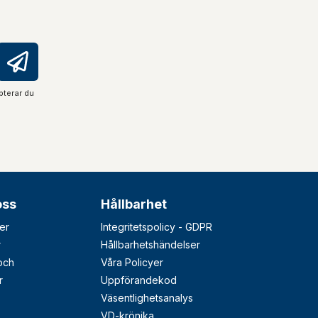
pterar du
oss
Hållbarhet
er
Integritetspolicy - GDPR
r
Hållbarhetshändelser
 och
Våra Policyer
r
Uppförandekod
Väsentlighetsanalys
VD-krönika