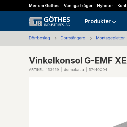
Mer om Göthes
Vanliga frågor
Nyheter
Kont
Produkter
Dörrbeslag
Dörrstängare
Montageplattor
Vinkelkonsol G-EMF XEA
ARTIKEL:
153459
dormakaba
57440004
Previous