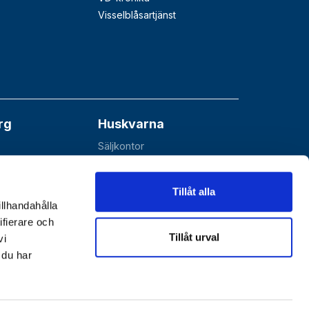
Visselblåsartjänst
rg
Huskvarna
Säljkontor
åå
Esbjörnarp 10
SE-561 92 Huskvarna
Tillåt alla
illhandahålla
ifierare och
Tillåt urval
vi
 du har