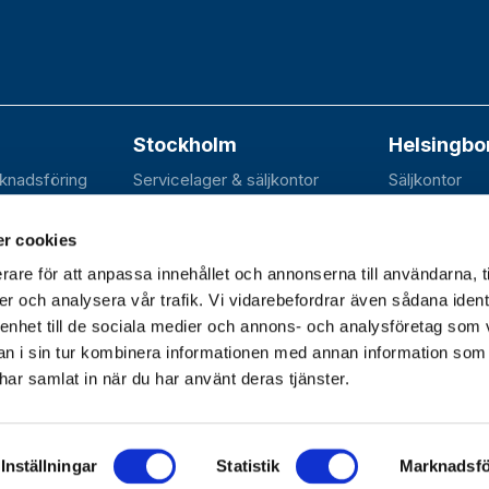
Stockholm
Helsingbo
rknadsföring
Servicelager & säljkontor
Säljkontor
n 20B
Elektravägen 31
SE-252 70 R
dal
SE-126 30 Hägersten
r cookies
rare för att anpassa innehållet och annonserna till användarna, t
er och analysera vår trafik. Vi vidarebefordrar även sådana ident
 enhet till de sociala medier och annons- och analysföretag som 
dagar 07.30–16.30 |
 i sin tur kombinera informationen med annan information som
e har samlat in när du har använt deras tjänster.
Inställningar
Statistik
Marknadsfö