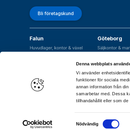
Bli företagskund
Falun
Göteborg
Huvudlager, kontor & växel
Säljkontor & ma
Roxnäsvägen 14
Flöjelbergsgata
SE-791 44 Falun
SE-431 37 Möln
Denna webbplats använde
Vi använder enhetsidentifie
funktioner för sociala medi
annan information från din
Öppettider
Huvudkontor, lager och växel: Var
samarbetar med. Dessa kan
Hämtlager (Stockholm): Vardagar 06.30–17.00
tillhandahållit eller som d
Samtyckesval
© Göthes Industribeslag AB 2026
Nödvändig