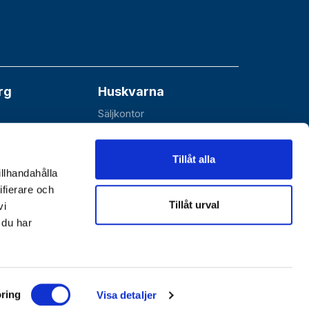
rg
Huskvarna
Säljkontor
åå
Esbjörnarp 10
SE-561 92 Huskvarna
Tillåt alla
illhandahålla
ifierare och
Tillåt urval
vi
 du har
Göthes Teknik
|
Göthes Säkerhet
ring
Visa detaljer