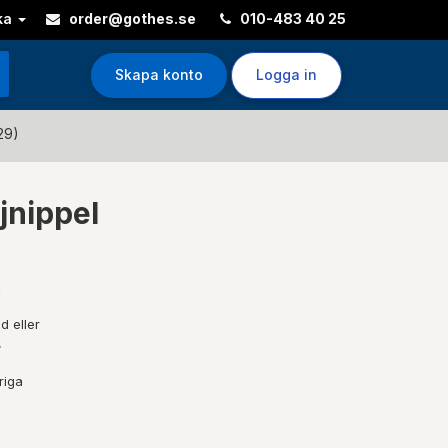
ka
order@gothes.se
010-483 40 25
Skapa konto
Logga in
29)
jnippel
d eller
,
riga