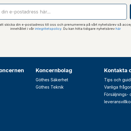
t skicka din e-postadress till oss och prenumerera på vårt nyhetsbrev så acce
innehållet i vår
integritetspolicy
. Du kan hitta tidigare nyhetsbrev
här
oncernen
Koncernbolag
Kontakta 
Göthes Säkerhet
Tips och guid
Göthes Teknik
Vanliga frågo
Försäljnings-
leveransvillko