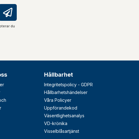
pterar du
oss
Hållbarhet
er
Integritetspolicy - GDPR
r
Hållbarhetshändelser
 och
Våra Policyer
r
Uppförandekod
Väsentlighetsanalys
VD-krönika
Visselblåsartjänst