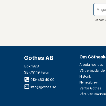
Genom at
Göthes AB
Om Göthesk
Arbeta hos oss
Box 1928
Vårt erbjudande
SE-791 19 Falun
Historik
010-483 40 00
Nyhetsbrev
info@gothes.se
Varför Göthes
Våra varumärken