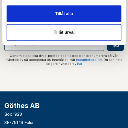
Nyhetsbrev
Tillåt alla
Prenumerera på vårt nyhetsbrev och få tips,
guider och senaste nytt direkt i din inkorg.
Tillåt urval
Genom att skicka din e-postadress till oss och prenumerera på vårt
nyhetsbrev så accepterar du innehållet i vår
integritetspolicy
. Du kan hitta
tidigare nyhetsbrev
här
Göthes AB
Box 1928
SE-791 19 Falun