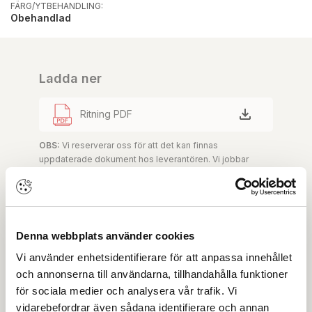
FÄRG/YTBEHANDLING:
Obehandlad
Ladda ner
Ritning PDF
OBS:
Vi reserverar oss för att det kan finnas
uppdaterade dokument hos leverantören. Vi jobbar
löpande med att säkerställa att våra dokument är så
aktuella som möjligt.
Denna webbplats använder cookies
Skapa konto
Logga in
Vi använder enhetsidentifierare för att anpassa innehållet
Skapa inloggning, bli företagskund eller logga in för att
och annonserna till användarna, tillhandahålla funktioner
beställa, se priser,
för sociala medier och analysera vår trafik. Vi
produktblad, ritningar, monteringsbeskrivningar samt
vidarebefordrar även sådana identifierare och annan