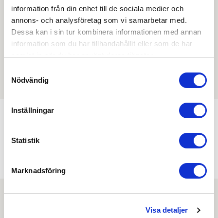
övriga dokument.
information från din enhet till de sociala medier och
annons- och analysföretag som vi samarbetar med.
Dessa kan i sin tur kombinera informationen med annan
information som du har tillhandahållit eller som de har
samlat in när du har använt deras tjänster.
Filmer
Samtyckesval
Det finns ännu ingen film för denna produkt
Nödvändig
Inställningar
Min köphistorik
Statistik
Marknadsföring
Visa detaljer