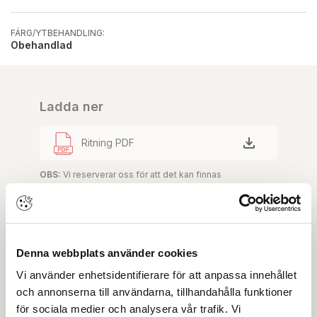
FÄRG/YTBEHANDLING:
Obehandlad
Ladda ner
Ritning PDF
OBS:
Vi reserverar oss för att det kan finnas
uppdaterade dokument hos leverantören. Vi jobbar
löpande med att säkerställa att våra dokument är så
aktuella som möjligt.
Denna webbplats använder cookies
Skapa konto
Logga in
Vi använder enhetsidentifierare för att anpassa innehållet
och annonserna till användarna, tillhandahålla funktioner
Skapa inloggning, bli företagskund eller logga in för att
för sociala medier och analysera vår trafik. Vi