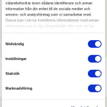
beställa, se priser,
vidarebefordrar även sådana identifierare och annan
produktblad, ritningar, monteringsbeskrivningar samt
information från din enhet till de sociala medier och
övriga dokument.
annons- och analysföretag som vi samarbetar med.
Dessa kan i sin tur kombinera informationen med annan
information som du har tillhandahållit eller som de har
samlat in när du har använt deras tjänster.
Filmer
Samtyckesval
Nödvändig
Det finns ännu ingen film för denna produkt
Inställningar
Statistik
Min köphistorik
Marknadsföring