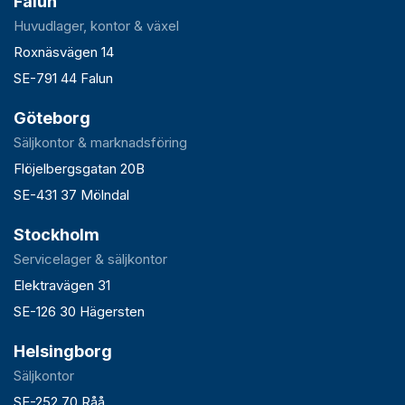
Falun
Huvudlager, kontor & växel
Roxnäsvägen 14
SE-791 44 Falun
Göteborg
Säljkontor & marknadsföring
Flöjelbergsgatan 20B
SE-431 37 Mölndal
Stockholm
Servicelager & säljkontor
Elektravägen 31
SE-126 30 Hägersten
Helsingborg
Säljkontor
SE-252 70 Råå