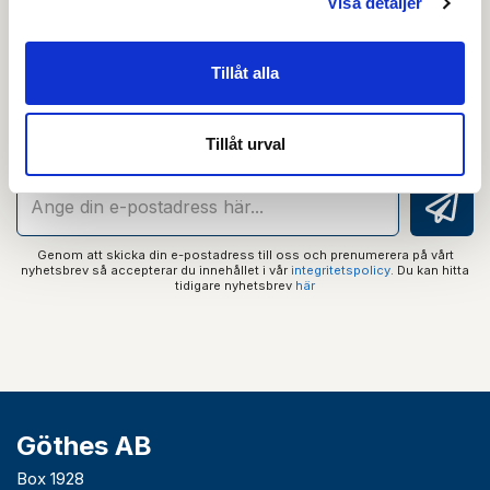
Visa detaljer
Nyhetsbrev
Tillåt alla
Prenumerera på vårt nyhetsbrev och få tips,
guider och senaste nytt direkt i din inkorg.
Tillåt urval
Genom att skicka din e-postadress till oss och prenumerera på vårt
nyhetsbrev så accepterar du innehållet i vår
integritetspolicy
. Du kan hitta
tidigare nyhetsbrev
här
Göthes AB
Box 1928