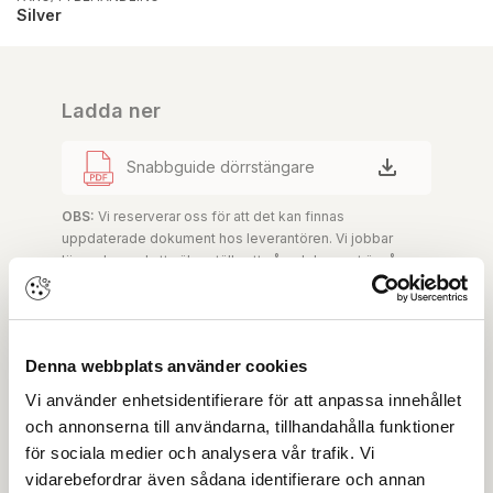
Silver
Ladda ner
Snabbguide dörrstängare
OBS:
Vi reserverar oss för att det kan finnas
uppdaterade dokument hos leverantören. Vi jobbar
löpande med att säkerställa att våra dokument är så
aktuella som möjligt.
Skapa konto
Logga in
Denna webbplats använder cookies
Vi använder enhetsidentifierare för att anpassa innehållet
Skapa inloggning, bli företagskund eller logga in för att
och annonserna till användarna, tillhandahålla funktioner
beställa, se priser,
för sociala medier och analysera vår trafik. Vi
produktblad, ritningar, monteringsbeskrivningar samt
vidarebefordrar även sådana identifierare och annan