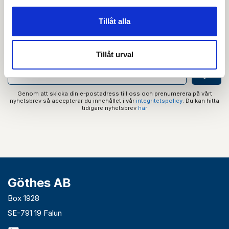
Prenumerera på vårt nyhetsbrev och få tips,
Tillåt alla
guider och senaste nytt direkt i din inkorg.
Tillåt urval
Genom att skicka din e-postadress till oss och prenumerera på vårt
nyhetsbrev så accepterar du innehållet i vår
integritetspolicy
. Du kan hitta
tidigare nyhetsbrev
här
Göthes AB
Box 1928
SE-791 19 Falun