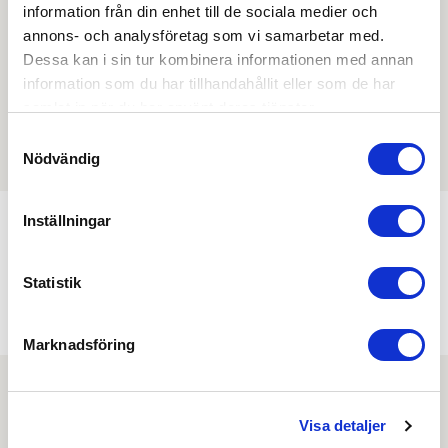
övriga dokument.
information från din enhet till de sociala medier och
annons- och analysföretag som vi samarbetar med.
Dessa kan i sin tur kombinera informationen med annan
information som du har tillhandahållit eller som de har
Filmer
samlat in när du har använt deras tjänster.
Samtyckesval
Det finns ännu ingen film för denna produkt
Nödvändig
Inställningar
Min köphistorik
Statistik
Marknadsföring
Visa detaljer
Nyhetsbrev