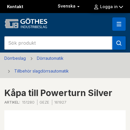
Svenska
Kontakt
Logga in
Dörrbeslag
Dörrautomatik
Tillbehör slagdörrsautomatik
Kåpa till Powerturn Silver
ARTIKEL:
151280
GEZE
161927