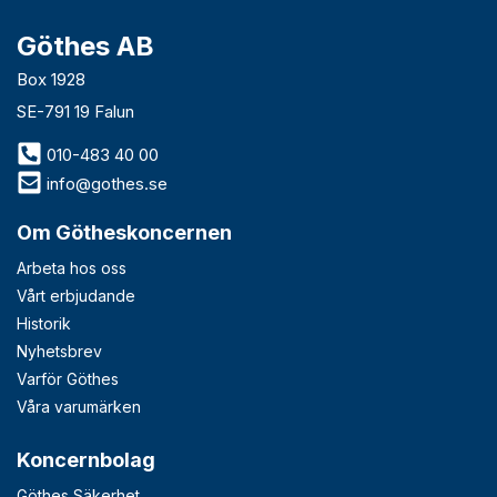
Göthes AB
Box 1928
SE-791 19 Falun
010-483 40 00
info@gothes.se
Om Götheskoncernen
Arbeta hos oss
Vårt erbjudande
Historik
Nyhetsbrev
Varför Göthes
Våra varumärken
Koncernbolag
Göthes Säkerhet