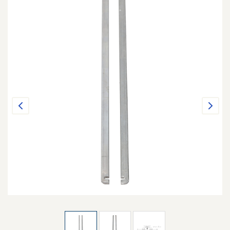
Previous
Next