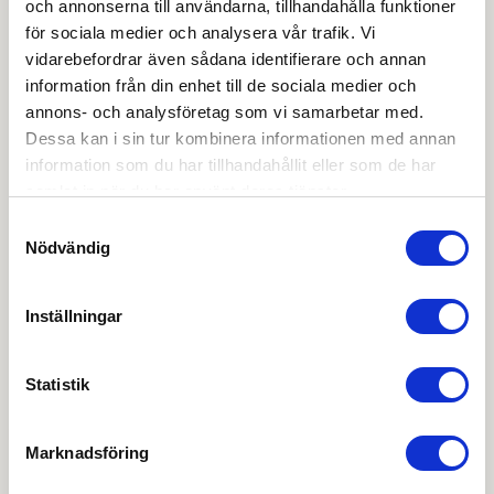
och annonserna till användarna, tillhandahålla funktioner
för sociala medier och analysera vår trafik. Vi
Ladda ner
vidarebefordrar även sådana identifierare och annan
information från din enhet till de sociala medier och
Ritning PDF
annons- och analysföretag som vi samarbetar med.
Dessa kan i sin tur kombinera informationen med annan
information som du har tillhandahållit eller som de har
Skötsel spanjoletter
samlat in när du har använt deras tjänster.
Samtyckesval
Vägledning urfräsning Gamla modellen
Nödvändig
OBS:
Vi reserverar oss för att det kan finnas
uppdaterade dokument hos leverantören. Vi jobbar
Inställningar
löpande med att säkerställa att våra dokument är så
aktuella som möjligt.
Statistik
Skapa konto
Logga in
Marknadsföring
Skapa inloggning, bli företagskund eller logga in för att