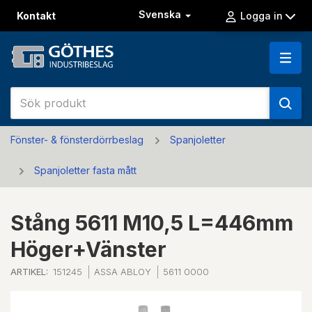
Svenska
Kontakt
Logga in
Fönster- & fönsterdörrbeslag
Spanjoletter
Spanjoletter fasta mått
Stång 5611 M10,5 L=446mm
Höger+Vänster
ARTIKEL:
151245
ASSA ABLOY
5611 0000