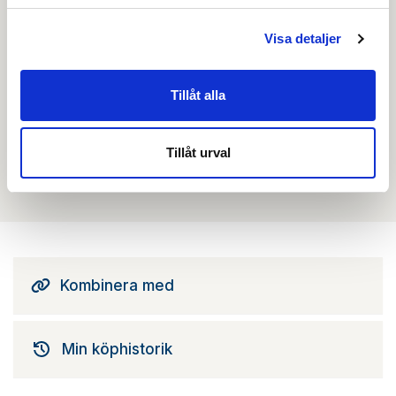
beställa, se priser,
produktblad, ritningar, monteringsbeskrivningar samt
Visa detaljer
övriga dokument.
Tillåt alla
Filmer
Tillåt urval
Det finns ännu ingen film för denna produkt
Kombinera med
Min köphistorik