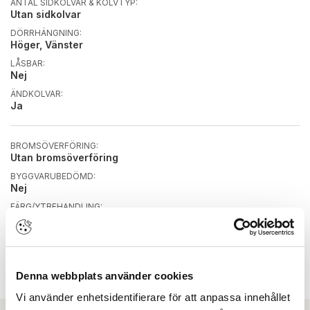
ANTAL SIDKOLVAR & KOLVTYP:
Utan sidkolvar
DÖRRHÄNGNING:
Höger, Vänster
LÅSBAR:
Nej
ÄNDKOLVAR:
Ja
BROMSÖVERFÖRING:
Utan bromsöverföring
BYGGVARUBEDÖMD:
Nej
FÄRG/YTBEHANDLING:
Förzinkad
LÄNGD PRODUKT:
446 mm
RAKA/RUNDA HÖRN:
Denna webbplats använder cookies
Runda
Vi använder enhetsidentifierare för att anpassa innehållet