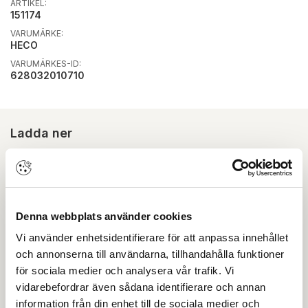
ARTIKEL:
151174
VARUMÄRKE:
HECO
VARUMÄRKES-ID:
628032010710
Ladda ner
Det finns inga dokument kopplade till denna produkt
Skapa konto
Logga in
Denna webbplats använder cookies
Skapa inloggning, bli företagskund eller logga in för att
Vi använder enhetsidentifierare för att anpassa innehållet
beställa, se priser,
och annonserna till användarna, tillhandahålla funktioner
produktblad, ritningar, monteringsbeskrivningar samt
för sociala medier och analysera vår trafik. Vi
övriga dokument.
vidarebefordrar även sådana identifierare och annan
information från din enhet till de sociala medier och