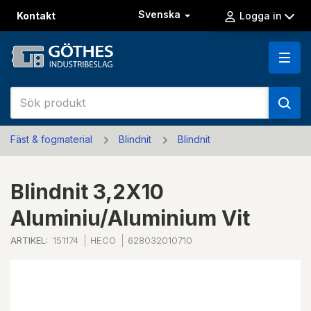
Svenska
Kontakt
Logga in
Fäst & fogmaterial
Blindnit
Blindnit
Blindnit 3,2X10
Aluminiu/Aluminium Vit
ARTIKEL:
151174
HECO
628032010710