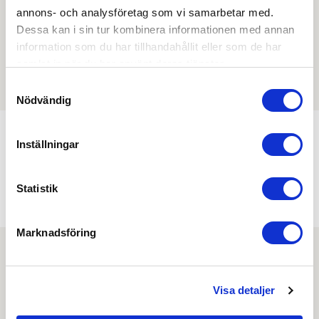
annons- och analysföretag som vi samarbetar med.
Dessa kan i sin tur kombinera informationen med annan
information som du har tillhandahållit eller som de har
Filmer
samlat in när du har använt deras tjänster.
Det finns ännu ingen film för denna produkt
Samtyckesval
Nödvändig
Inställningar
Min köphistorik
Statistik
Marknadsföring
Nyhetsbrev
Visa detaljer