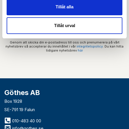
Prenumerera på vårt nyhetsbrev och få tips,
Tillåt alla
guider och senaste nytt direkt i din inkorg.
Tillåt urval
Genom att skicka din e-postadress till oss och prenumerera på vårt
nyhetsbrev så accepterar du innehållet i vår
integritetspolicy
. Du kan hitta
tidigare nyhetsbrev
här
Göthes AB
Box 1928
SE-791 19 Falun
010-483 40 00
info@gothes.se