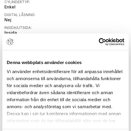
CYLINDERTYP:
Enkel
DIGITAL LÅSNING:
Nej
INSIDA/UTSIDA:
Insida
KOPIERINGSSKYDDAD:
Nej
STANDARD/LÅSSYSTEM:
Standard
Denna webbplats använder cookies
Vi använder enhetsidentifierare för att anpassa innehållet
BREDD PRODUKT:
och annonserna till användarna, tillhandahålla funktioner
20 mm
för sociala medier och analysera vår trafik. Vi
BYGGVARUBEDÖMD:
vidarebefordrar även sådana identifierare och annan
Nej
information från din enhet till de sociala medier och
FÄRG/YTBEHANDLING:
Nickel
annons- och analysföretag som vi samarbetar med.
Dessa kan i sin tur kombinera informationen med annan
HÖJD PRODUKT:
35 mm
information som du har tillhandahållit eller som de har
INFÄSTNINGSSKRUV DIAMETER:
samlat in när du har använt deras tjänster.