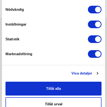
5 mm
Samtyckesval
INKLUSIVE NYCKEL:
Nödvändig
Ja
Inställningar
Ladda ner
Statistik
Assa 1300-serien
Marknadsföring
Certifikat
Drift & skötsel
Visa detaljer
EPD-deklaration
Tillåt alla
OBS:
Vi reserverar oss för att det kan finnas
uppdaterade dokument hos leverantören. Vi jobbar
Tillåt urval
löpande med att säkerställa att våra dokument är så