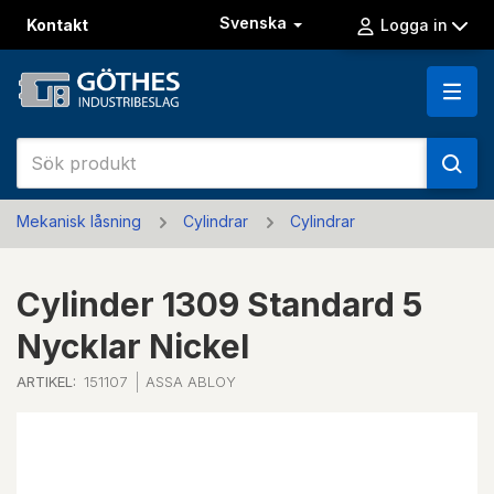
Svenska
Kontakt
Logga in
Mekanisk låsning
Cylindrar
Cylindrar
Cylinder 1309 Standard 5
Nycklar Nickel
ARTIKEL:
151107
ASSA ABLOY
Previous
Next