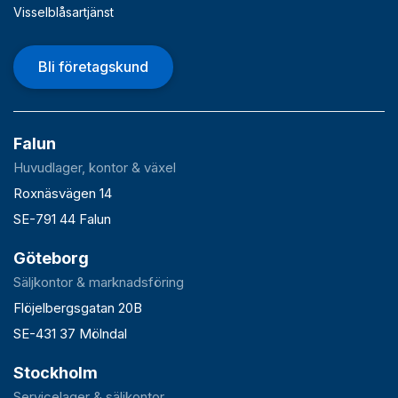
Visselblåsartjänst
Bli företagskund
Falun
Huvudlager, kontor & växel
Roxnäsvägen 14
SE-791 44 Falun
Göteborg
Säljkontor & marknadsföring
Flöjelbergsgatan 20B
SE-431 37 Mölndal
Stockholm
Servicelager & säljkontor