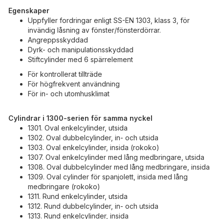
Egenskaper
Uppfyller fordringar enligt SS-EN 1303, klass 3, för
invändig låsning av fönster/fönsterdörrar.
Angreppsskyddad
Dyrk- och manipulationsskyddad
Stiftcylinder med 6 spärrelement
För kontrollerat tillträde
För högfrekvent användning
För in- och utomhusklimat
Cylindrar i 1300-serien för samma nyckel
1301. Oval enkelcylinder, utsida
1302. Oval dubbelcylinder, in- och utsida
1303. Oval enkelcylinder, insida (rokoko)
1307. Oval enkelcylinder med lång medbringare, utsida
1308. Oval dubbelcylinder med lång medbringare, insida
1309. Oval cylinder för spanjolett, insida med lång
medbringare (rokoko)
1311. Rund enkelcylinder, utsida
1312. Rund dubbelcylinder, in- och utsida
1313. Rund enkelcylinder, insida