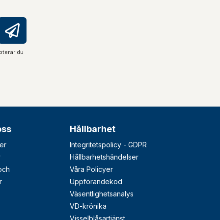
pterar du
oss
Hållbarhet
er
Integritetspolicy - GDPR
r
Hållbarhetshändelser
 och
Våra Policyer
r
Uppförandekod
Väsentlighetsanalys
VD-krönika
Visselblåsartjänst