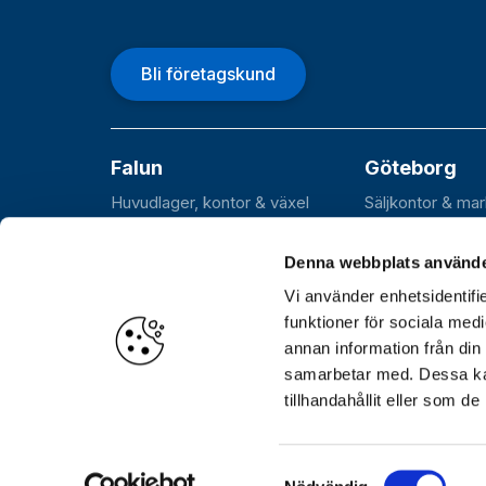
Bli företagskund
Falun
Göteborg
Huvudlager, kontor & växel
Säljkontor & ma
Roxnäsvägen 14
Flöjelbergsgata
SE-791 44 Falun
SE-431 37 Möln
Denna webbplats använde
Vi använder enhetsidentifie
funktioner för sociala medi
annan information från din
Öppettider
Huvudkontor, lager och växel: Var
samarbetar med. Dessa kan
Hämtlager (Stockholm): Vardagar 06.30–17.00
tillhandahållit eller som d
Samtyckesval
© Göthes Industribeslag AB 2026