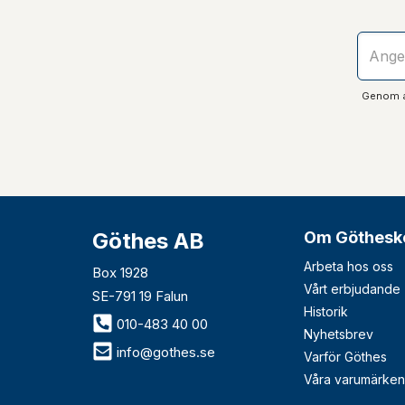
Genom at
Göthes AB
Om Göthesk
Arbeta hos oss
Box 1928
Vårt erbjudande
SE-791 19 Falun
Historik
010-483 40 00
Nyhetsbrev
info@gothes.se
Varför Göthes
Våra varumärken