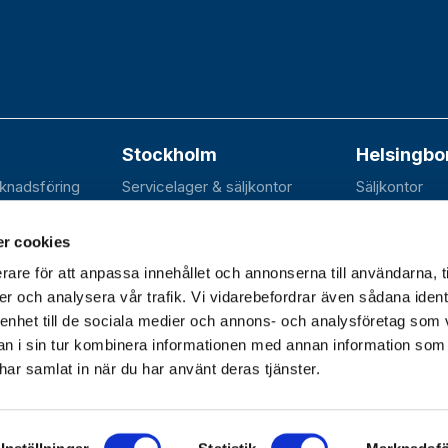
Stockholm
Helsingbo
rknadsföring
Servicelager & säljkontor
Säljkontor
n 20B
Elektravägen 31
SE-252 70 R
dal
SE-126 30 Hägersten
r cookies
rare för att anpassa innehållet och annonserna till användarna, t
er och analysera vår trafik. Vi vidarebefordrar även sådana ident
 enhet till de sociala medier och annons- och analysföretag som 
dagar 07.30–16.30 |
 i sin tur kombinera informationen med annan information som
e har samlat in när du har använt deras tjänster.