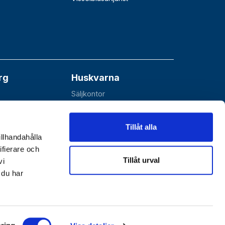
rg
Huskvarna
Säljkontor
åå
Esbjörnarp 10
SE-561 92 Huskvarna
Tillåt alla
illhandahålla
ifierare och
Tillåt urval
vi
 du har
Göthes Teknik
|
Göthes Säkerhet