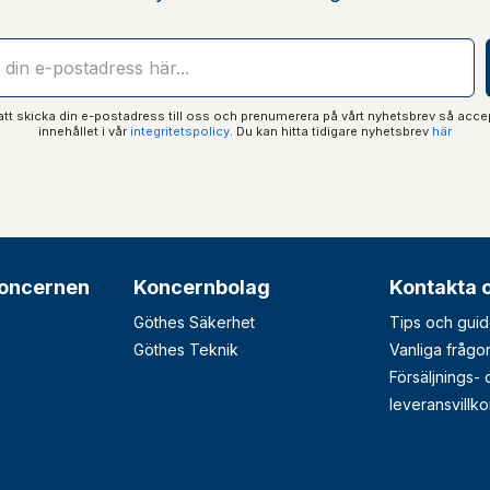
t skicka din e-postadress till oss och prenumerera på vårt nyhetsbrev så acce
innehållet i vår
integritetspolicy
. Du kan hitta tidigare nyhetsbrev
här
oncernen
Koncernbolag
Kontakta 
Göthes Säkerhet
Tips och guid
Göthes Teknik
Vanliga frågo
Försäljnings-
leveransvillko