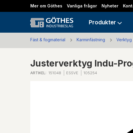
Mer om Göthes
Vanliga frågor
Nyheter
Kont
Produkter
Fäst & fogmaterial
Karminfästning
Verktyg 
Justerverktyg Indu-Pr
ARTIKEL:
151048
ESSVE
105254
Previous