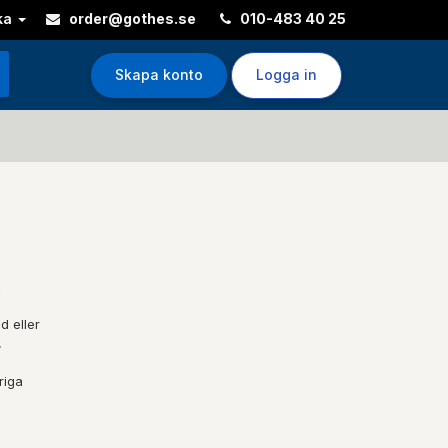
ka
order@gothes.se
010-483 40 25
Skapa konto
Logga in
d eller
,
riga