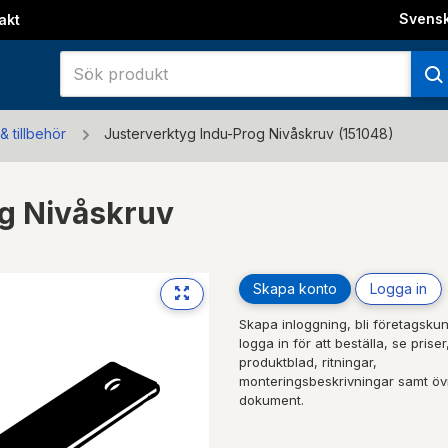
Svens
akt
& tillbehör
Justerverktyg Indu-Prog Nivåskruv (151048)
og Nivåskruv
Skapa konto
Logga in
Next
Skapa inloggning, bli företagskun
logga in för att beställa, se priser
produktblad, ritningar,
monteringsbeskrivningar samt öv
dokument.