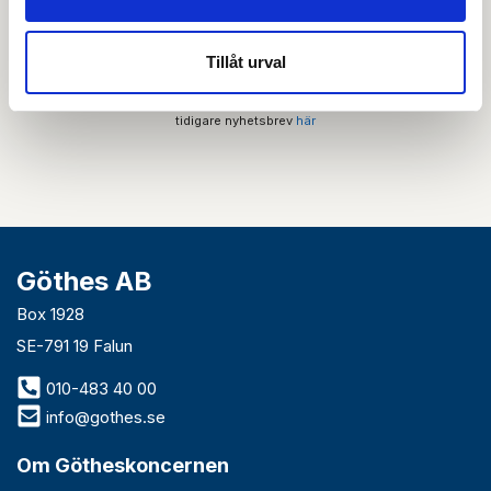
Tillåt urval
Genom att skicka din e-postadress till oss och prenumerera på vårt
nyhetsbrev så accepterar du innehållet i vår
integritetspolicy
. Du kan hitta
tidigare nyhetsbrev
här
Göthes AB
Box 1928
SE-791 19 Falun
010-483 40 00
info@gothes.se
Om Götheskoncernen