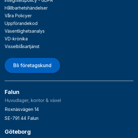
Integritetspolicy - GDPR
Hållbarhetshändelser
Våra Policyer
Uppförandekod
Väsentlighetsanalys
VD-krönika
Visselblåsartjänst
Bli företagskund
Falun
Huvudlager, kontor & växel
Roxnäsvägen 14
SE-791 44 Falun
Göteborg