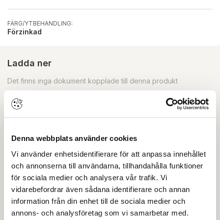
FÄRG/YTBEHANDLING:
Förzinkad
Ladda ner
Det finns inga dokument kopplade till denna produkt
Skapa konto
Logga in
Skapa inloggning, bli företagskund eller logga in för att
Denna webbplats använder cookies
beställa, se priser,
Vi använder enhetsidentifierare för att anpassa innehållet
produktblad, ritningar, monteringsbeskrivningar samt
och annonserna till användarna, tillhandahålla funktioner
övriga dokument.
för sociala medier och analysera vår trafik. Vi
vidarebefordrar även sådana identifierare och annan
information från din enhet till de sociala medier och
annons- och analysföretag som vi samarbetar med.