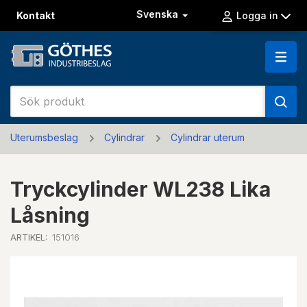
Svenska
Kontakt
Logga in
Uterumsbeslag
Cylindrar
Cylindrar uterum
Tryckcylinder WL238 Lika
Låsning
ARTIKEL:
151016
Previous
Next