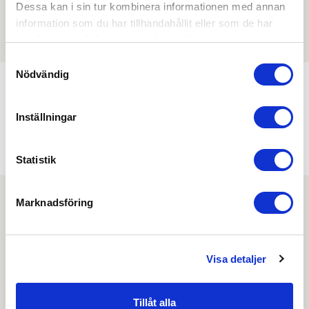
Filmer
Dessa kan i sin tur kombinera informationen med annan
information som du har tillhandahållit eller som de har
Det finns ännu ingen film för denna produkt
samlat in när du har använt deras tjänster.
Samtyckesval
Nödvändig
Min köphistorik
Inställningar
Statistik
Marknadsföring
Nyhetsbrev
Visa detaljer
Prenumerera på vårt nyhetsbrev och få tips,
guider och senaste nytt direkt i din inkorg.
Tillåt alla