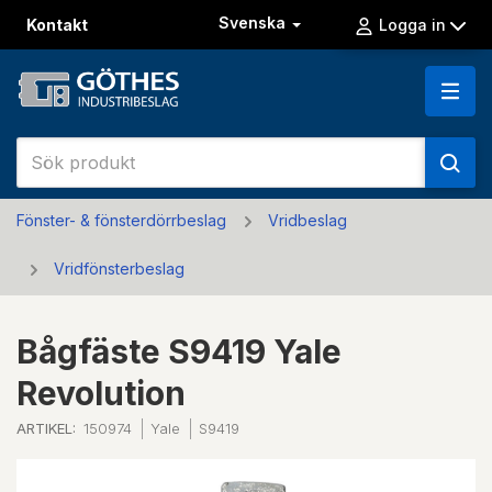
Svenska
Kontakt
Logga in
Fönster- & fönsterdörrbeslag
Vridbeslag
Vridfönsterbeslag
Bågfäste S9419 Yale
Revolution
ARTIKEL:
150974
Yale
S9419