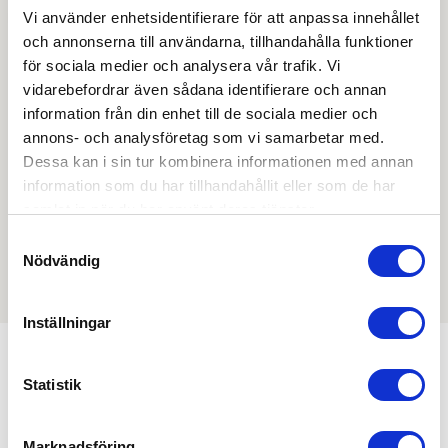
Skapa konto
Logga in
Vi använder enhetsidentifierare för att anpassa innehållet
och annonserna till användarna, tillhandahålla funktioner
Skapa inloggning, bli företagskund eller logga in för att
för sociala medier och analysera vår trafik. Vi
beställa, se priser,
vidarebefordrar även sådana identifierare och annan
produktblad, ritningar, monteringsbeskrivningar samt
information från din enhet till de sociala medier och
övriga dokument.
annons- och analysföretag som vi samarbetar med.
Dessa kan i sin tur kombinera informationen med annan
information som du har tillhandahållit eller som de har
samlat in när du har använt deras tjänster.
Filmer
Samtyckesval
Nödvändig
Det finns ännu ingen film för denna produkt
Inställningar
Statistik
Kombinera med
Marknadsföring