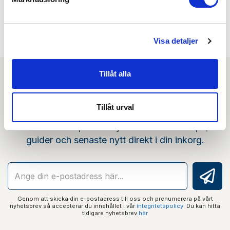
Min köphistorik
Visa detaljer
Tillåt alla
Nyhetsbrev
Tillåt urval
Prenumerera på vårt nyhetsbrev och få tips,
guider och senaste nytt direkt i din inkorg.
Genom att skicka din e-postadress till oss och prenumerera på vårt
nyhetsbrev så accepterar du innehållet i vår
integritetspolicy
. Du kan hitta
tidigare nyhetsbrev
här