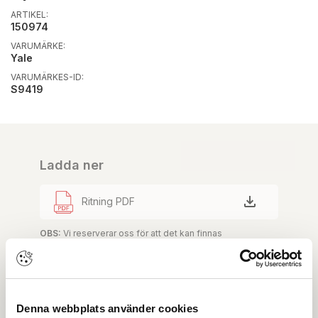
ARTIKEL:
150974
VARUMÄRKE:
Yale
VARUMÄRKES-ID:
S9419
Ladda ner
Ritning PDF
OBS:
Vi reserverar oss för att det kan finnas
uppdaterade dokument hos leverantören. Vi jobbar
löpande med att säkerställa att våra dokument är så
aktuella som möjligt.
Denna webbplats använder cookies