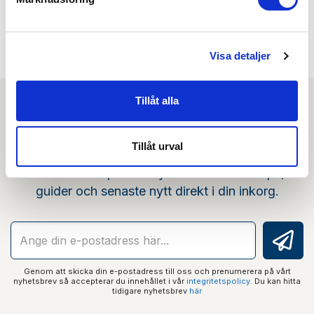
Min köphistorik
Visa detaljer
Tillåt alla
Nyhetsbrev
Tillåt urval
Prenumerera på vårt nyhetsbrev och få tips,
guider och senaste nytt direkt i din inkorg.
Genom att skicka din e-postadress till oss och prenumerera på vårt
nyhetsbrev så accepterar du innehållet i vår
integritetspolicy
. Du kan hitta
tidigare nyhetsbrev
här