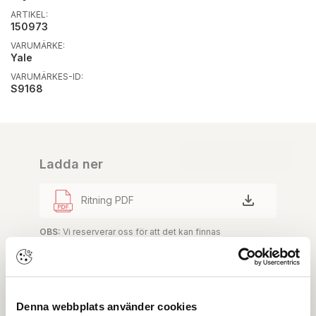
ARTIKEL:
150973
VARUMÄRKE:
Yale
VARUMÄRKES-ID:
S9168
Ladda ner
Ritning PDF
OBS:
Vi reserverar oss för att det kan finnas
uppdaterade dokument hos leverantören. Vi jobbar
löpande med att säkerställa att våra dokument är så
aktuella som möjligt.
Denna webbplats använder cookies