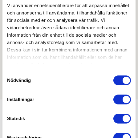
Skapa konto
Logga in
Vi använder enhetsidentifierare för att anpassa innehållet
och annonserna till användarna, tillhandahålla funktioner
Skapa inloggning, bli företagskund eller logga in för att
för sociala medier och analysera vår trafik. Vi
beställa, se priser,
vidarebefordrar även sådana identifierare och annan
produktblad, ritningar, monteringsbeskrivningar samt
information från din enhet till de sociala medier och
övriga dokument.
annons- och analysföretag som vi samarbetar med.
Dessa kan i sin tur kombinera informationen med annan
information som du har tillhandahållit eller som de har
samlat in när du har använt deras tjänster.
Filmer
Samtyckesval
Nödvändig
Det finns ännu ingen film för denna produkt
Inställningar
Statistik
Kombinera med
Marknadsföring