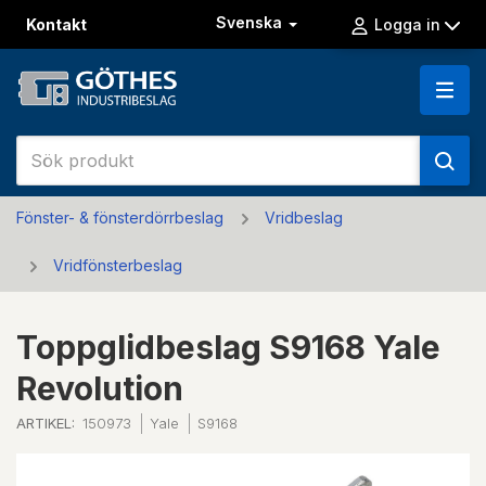
Svenska
Kontakt
Logga in
Fönster- & fönsterdörrbeslag
Vridbeslag
Vridfönsterbeslag
Toppglidbeslag S9168 Yale
Revolution
ARTIKEL:
150973
Yale
S9168