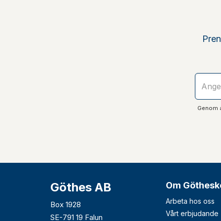
Pren
Genom at
Göthes AB
Om Göthesk
Arbeta hos oss
Box 1928
Vårt erbjudande
SE-791 19 Falun