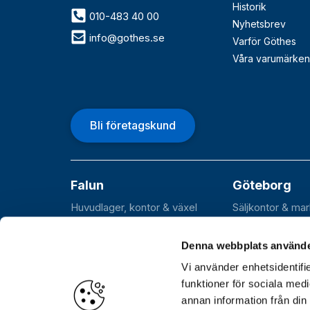
Historik
010-483 40 00
Nyhetsbrev
info@gothes.se
Varför Göthes
Våra varumärken
Bli företagskund
Falun
Göteborg
Huvudlager, kontor & växel
Säljkontor & ma
Roxnäsvägen 14
Flöjelbergsgata
SE-791 44 Falun
SE-431 37 Möln
Denna webbplats använde
Vi använder enhetsidentifie
funktioner för sociala medi
annan information från din