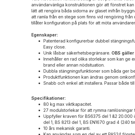
användarvänliga konstruktionen gör att fönstret kan ro
lätt att rengöra båda sidorna av glaset inifrån byggn
att ramla från en stege som finns vid rengöring från
tillåter konfiguration på plats för att möta användare
Egenskaper:
Patenterad konfigurerbar dubbel stängningsfun
Easy close.
Unik låsbar säkerhetsbegränsare.
OBS gäller
Innehåller en rad olika storlekar som kan ge 
brand eller annan nödsituation.
Dubbla stängningsfunktioner som båda ger beg
Produktfunktionen kan ändras genom omkonfig
Snabb och enkel att installera. Passar både til
Specifikationer:
80 kg max viktkapacitet.
27 modulstorlekar för att rymma ramlösningar 
Uppfyller kraven för BS6375 del 1 &2 20.000 
del 1, BS 8213 del 1, BS EN1670 grad 4 (240 t
10 års mekanisk garanti.
Kan användas som en del av ett PAS24 fönst