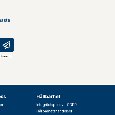
naste
pterar du
oss
Hållbarhet
er
Integritetspolicy - GDPR
r
Hållbarhetshändelser