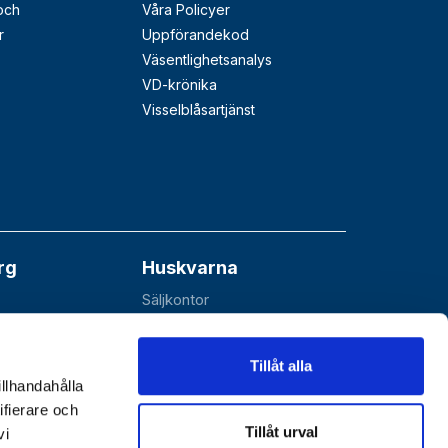
 och
Våra Policyer
r
Uppförandekod
Väsentlighetsanalys
VD-krönika
Visselblåsartjänst
rg
Huskvarna
Säljkontor
åå
Esbjörnarp 10
SE-561 92 Huskvarna
Tillåt alla
illhandahålla
ifierare och
Tillåt urval
vi