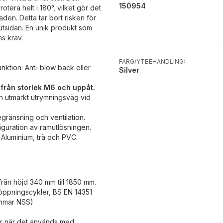
150954
tera helt i 180°, vilket gör det
aden. Detta tar bort risken för
 utsidan. En unik produkt som
ns krav.
FÄRG/YTBEHANDLING:
ktion: Anti-blow back eller
Silver
 från storlek M6 och uppåt.
en utmärkt utrymningsväg vid
ränsning och ventilation.
uration av ramutlösningen.
l Aluminium, trä och PVC.
från höjd 340 mm till 1850 mm.
öppningscykler, BS EN 14351
immar NSS)
er när det används med