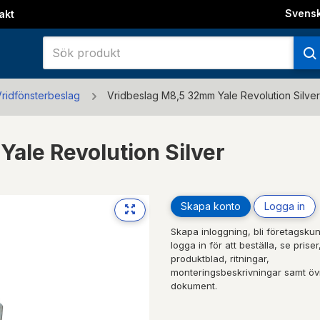
Svens
akt
ridfönsterbeslag
Vridbeslag M8,5 32mm Yale Revolution Silve
ale Revolution Silver
Skapa konto
Logga in
Next
Skapa inloggning, bli företagskun
logga in för att beställa, se priser
produktblad, ritningar,
monteringsbeskrivningar samt öv
dokument.