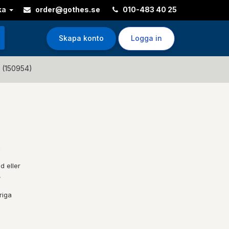
ka
order@gothes.se
010-483 40 25
Skapa konto
Logga in
r (150954)
d eller
,
riga