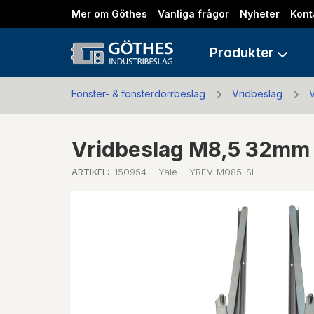
Mer om Göthes
Vanliga frågor
Nyheter
Kont
Produkter
Fönster- & fönsterdörrbeslag
Vridbeslag
V
Vridbeslag M8,5 32mm Y
ARTIKEL:
150954
Yale
YREV-M085-SL
Previous