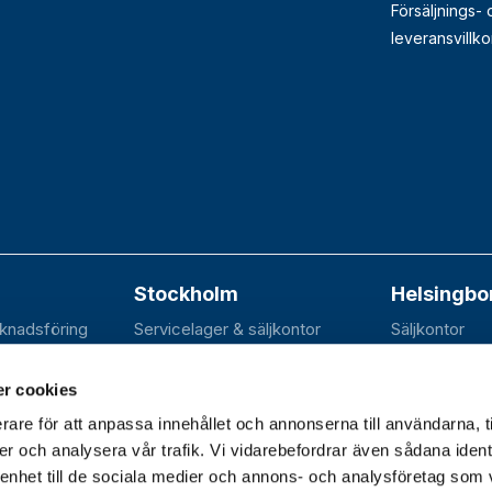
Försäljnings-
leveransvillko
Stockholm
Helsingbo
rknadsföring
Servicelager & säljkontor
Säljkontor
n 20B
Elektravägen 31
SE-252 70 R
dal
SE-126 30 Hägersten
r cookies
rare för att anpassa innehållet och annonserna till användarna, t
er och analysera vår trafik. Vi vidarebefordrar även sådana ident
 enhet till de sociala medier och annons- och analysföretag som 