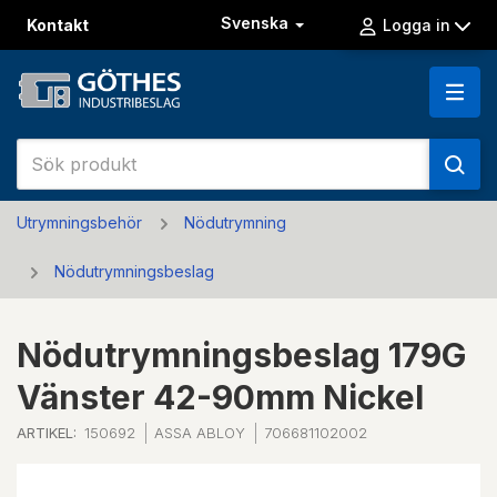
Svenska
Kontakt
Logga in
Utrymningsbehör
Nödutrymning
Nödutrymningsbeslag
Nödutrymningsbeslag 179G
Vänster 42-90mm Nickel
ARTIKEL:
150692
ASSA ABLOY
706681102002