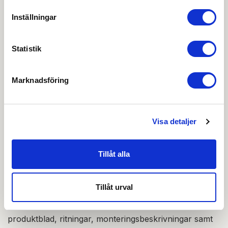
Inställningar
Ritning PDF
Urtagsritning DWG
Statistik
Urtagsritning Låshus PDF
Marknadsföring
OBS:
Vi reserverar oss för att det kan finnas
uppdaterade dokument hos leverantören. Vi jobbar
Visa detaljer
löpande med att säkerställa att våra dokument är så
aktuella som möjligt.
Tillåt alla
Skapa konto
Logga in
Tillåt urval
Skapa inloggning, bli företagskund eller logga in för att
beställa, se priser,
produktblad, ritningar, monteringsbeskrivningar samt