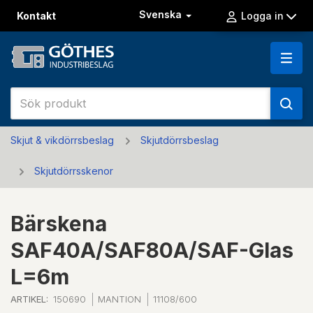
Svenska
Kontakt
Logga in
Skjut & vikdörrsbeslag
Skjutdörrsbeslag
Skjutdörrsskenor
Bärskena
SAF40A/SAF80A/SAF-Glas
L=6m
ARTIKEL:
150690
MANTION
11108/600