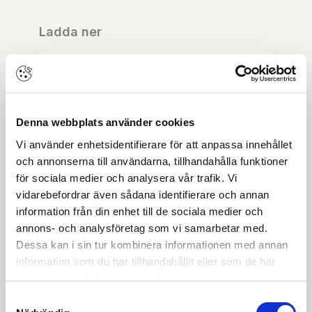
Ladda ner
Minisport. Skjut och Vikdörrsystem för trädörrar
Produktblad
Denna webbplats använder cookies
Vi använder enhetsidentifierare för att anpassa innehållet
Ritning PDF
och annonserna till användarna, tillhandahålla funktioner
för sociala medier och analysera vår trafik. Vi
OBS:
Vi reserverar oss för att det kan finnas
vidarebefordrar även sådana identifierare och annan
uppdaterade dokument hos leverantören. Vi jobbar
löpande med att säkerställa att våra dokument är så
information från din enhet till de sociala medier och
aktuella som möjligt.
annons- och analysföretag som vi samarbetar med.
Dessa kan i sin tur kombinera informationen med annan
information som du har tillhandahållit eller som de har
Skapa konto
Logga in
samlat in när du har använt deras tjänster.
Samtyckesval
Skapa inloggning, bli företagskund eller logga in för att