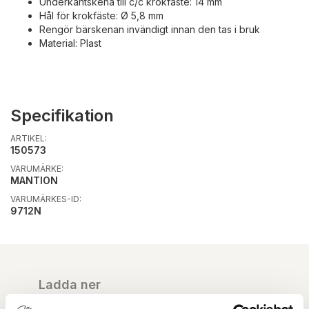
Underkantskena till c/c krokfäste: 14 mm
Hål för krokfäste: Ø 5,8 mm
Rengör bärskenan invändigt innan den tas i bruk
Material: Plast
Specifikation
ARTIKEL:
150573
VARUMÄRKE:
MANTION
VARUMÄRKES-ID:
9712N
Ladda ner