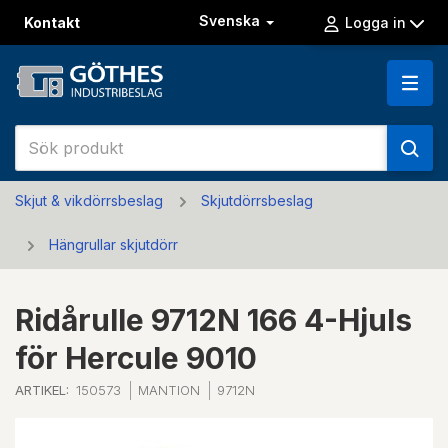
Svenska
Kontakt
Logga in
Skjut & vikdörrsbeslag
Skjutdörrsbeslag
Hängrullar skjutdörr
Ridårulle 9712N 166 4-Hjuls
för Hercule 9010
ARTIKEL:
150573
MANTION
9712N