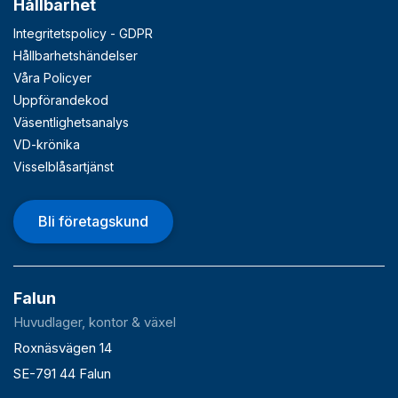
Hållbarhet
Integritetspolicy - GDPR
Hållbarhetshändelser
Våra Policyer
Uppförandekod
Väsentlighetsanalys
VD-krönika
Visselblåsartjänst
Bli företagskund
Falun
Huvudlager, kontor & växel
Roxnäsvägen 14
SE-791 44 Falun