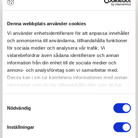
Produktblad
OBS:
Vi reserverar oss för att det kan finnas
Denna webbplats använder cookies
uppdaterade dokument hos leverantören. Vi jobbar
löpande med att säkerställa att våra dokument är så
Vi använder enhetsidentifierare för att anpassa innehållet
aktuella som möjligt.
och annonserna till användarna, tillhandahålla funktioner
för sociala medier och analysera vår trafik. Vi
vidarebefordrar även sådana identifierare och annan
Skapa konto
Logga in
information från din enhet till de sociala medier och
annons- och analysföretag som vi samarbetar med.
Skapa inloggning, bli företagskund eller logga in för att
Dessa kan i sin tur kombinera informationen med annan
beställa, se priser,
information som du har tillhandahållit eller som de har
produktblad, ritningar, monteringsbeskrivningar samt
samlat in när du har använt deras tjänster.
övriga dokument.
Samtyckesval
Nödvändig
Inställningar
Filmer