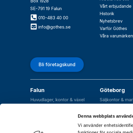
Box 1928
Vårt erbjudande
SE-791 19 Falun
Historik
010-483 40 00
Nyhetsbrev
info@gothes.se
Varför Göthes
Våra varumärken
Bli företagskund
Falun
Göteborg
Huvudlager, kontor & växel
Säljkontor & ma
Roxnäsvägen 14
Flöjelbergsgata
SE-791 44 Falun
SE-431 37 Möln
Denna webbplats använde
Vi använder enhetsidentifie
funktioner för sociala medi