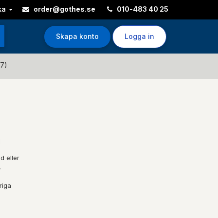
ka
order@gothes.se
010-483 40 25
Skapa konto
Logga in
67)
d eller
,
riga