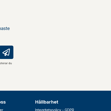
naste
pterar du
oss
Hållbarhet
er
Integritetspolicy - GDPR