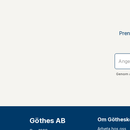
Pren
Genom at
Göthes AB
Om Göthesk
Arbeta hos oss