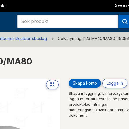
Svens
akt
illbehör skjutdörrsbeslag
Golvstyrning 1123 MA40/MA80 (1505
40/MA80
Skapa konto
Logga in
Skapa inloggning, bli företagskun
logga in för att beställa, se priser
produktblad, ritningar,
monteringsbeskrivningar samt öv
dokument.