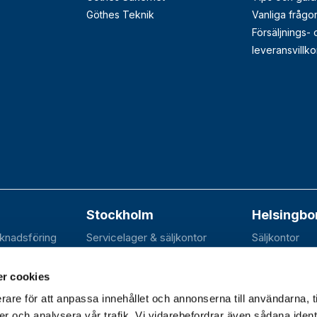
Göthes Teknik
Vanliga frågo
Försäljnings-
leveransvillko
Stockholm
Helsingbo
rknadsföring
Servicelager & säljkontor
Säljkontor
n 20B
Elektravägen 31
SE-252 70 R
dal
SE-126 30 Hägersten
r cookies
rare för att anpassa innehållet och annonserna till användarna, t
er och analysera vår trafik. Vi vidarebefordrar även sådana ident