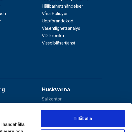
r
Hållbarhetshändelser
 och
Våra Policyer
r
Uppförandekod
Väsentlighetsanalys
VD-krönika
Visselblåsartjänst
rg
Huskvarna
Säljkontor
åå
Esbjörnarp 10
SE-561 92 Huskvarna
Tillåt alla
illhandahålla
ifierare och