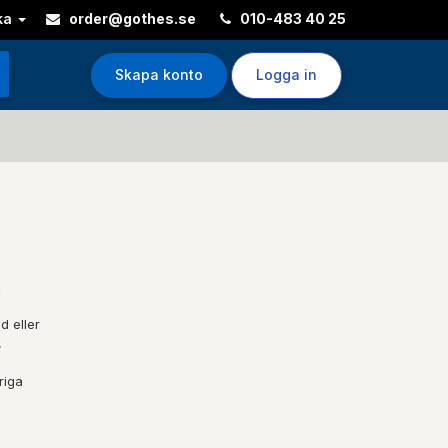
ka
order@gothes.se
010-483 40 25
Skapa konto
Logga in
d eller
,
riga