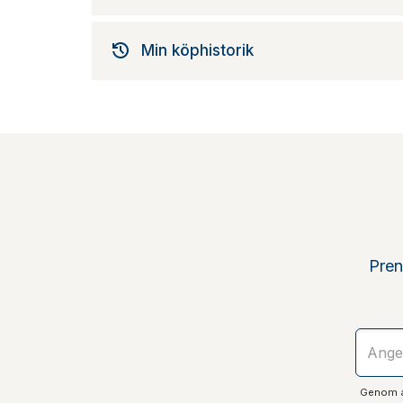
Min köphistorik
Pren
Genom at