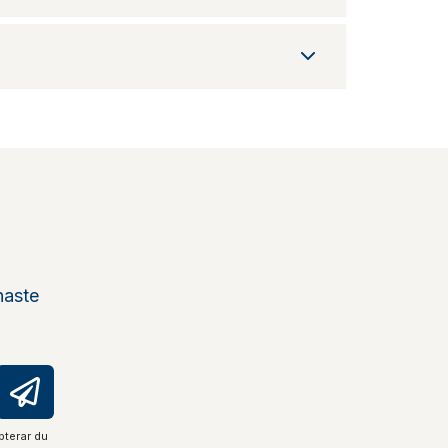
naste
pterar du