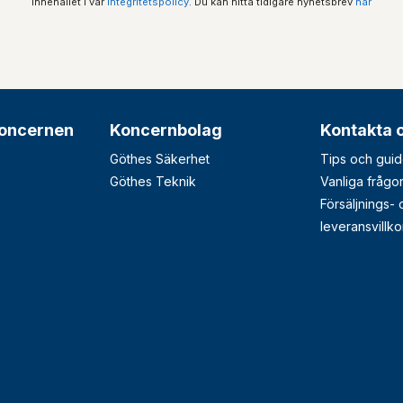
innehållet i vår
integritetspolicy
. Du kan hitta tidigare nyhetsbrev
här
oncernen
Koncernbolag
Kontakta 
Göthes Säkerhet
Tips och guid
Göthes Teknik
Vanliga frågo
Försäljnings-
leveransvillko