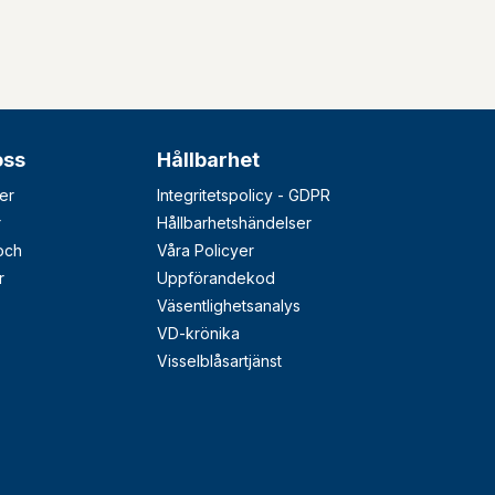
oss
Hållbarhet
er
Integritetspolicy - GDPR
r
Hållbarhetshändelser
 och
Våra Policyer
r
Uppförandekod
Väsentlighetsanalys
VD-krönika
Visselblåsartjänst