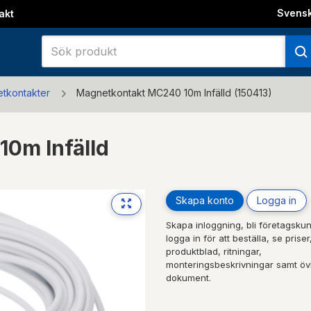
Svens
akt
tkontakter
Magnetkontakt MC240 10m Infälld (150413)
0m Infälld
Skapa konto
Logga in
Skapa inloggning, bli företagskun
logga in för att beställa, se priser
produktblad, ritningar,
monteringsbeskrivningar samt öv
dokument.