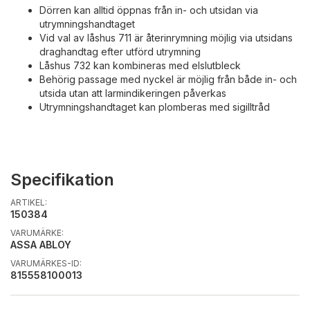
Dörren kan alltid öppnas från in- och utsidan via
utrymningshandtaget
Vid val av låshus 711 är återinrymning möjlig via utsidans
draghandtag efter utförd utrymning
Låshus 732 kan kombineras med elslutbleck
Behörig passage med nyckel är möjlig från både in- och
utsida utan att larmindikeringen påverkas
Utrymningshandtaget kan plomberas med sigilltråd
Specifikation
ARTIKEL:
150384
VARUMÄRKE:
ASSA ABLOY
VARUMÄRKES-ID:
815558100013