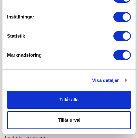
Produktkatalog
Inställningar
Ritning PDF
Statistik
Urtagsritning DWG
Marknadsföring
Urtagsritning Låshus PDF
OBS:
Vi reserverar oss för att det kan finnas
Visa detaljer
uppdaterade dokument hos leverantören. Vi jobbar
löpande med att säkerställa att våra dokument är så
aktuella som möjligt.
Tillåt alla
Skapa konto
Logga in
Tillåt urval
Skapa inloggning, bli företagskund eller logga in för att
beställa, se priser,