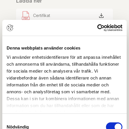
Ladda ner
Certifikat
Drift & skötsel
Denna webbplats använder cookies
EPD-deklaration
Vi använder enhetsidentifierare för att anpassa innehållet
och annonserna till användarna, tillhandahålla funktioner
Miljödeklaration
för sociala medier och analysera vår trafik. Vi
vidarebefordrar även sådana identifierare och annan
Monteringsanvisning
information från din enhet till de sociala medier och
annons- och analysföretag som vi samarbetar med.
Dessa kan i sin tur kombinera informationen med annan
Prestandadeklaration DoP
information som du har tillhandahållit eller som de har
samlat in när du har använt deras tjänster.
Produktblad
Samtyckesval
Nödvändig