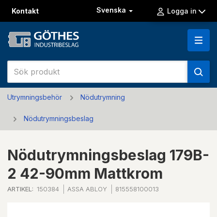
Svenska
Kontakt
Logga in
Utrymningsbehör
Nödutrymning
Nödutrymningsbeslag
Nödutrymningsbeslag 179B-
2 42-90mm Mattkrom
ARTIKEL:
150384
ASSA ABLOY
815558100013