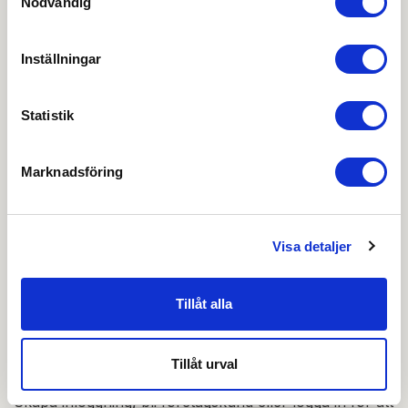
Nödvändig
Produktkatalog
Inställningar
Ritning PDF
Statistik
Urtagsritning DWG
Marknadsföring
Urtagsritning Låshus PDF
OBS:
Vi reserverar oss för att det kan finnas
Visa detaljer
uppdaterade dokument hos leverantören. Vi jobbar
löpande med att säkerställa att våra dokument är så
aktuella som möjligt.
Tillåt alla
Skapa konto
Logga in
Tillåt urval
Skapa inloggning, bli företagskund eller logga in för att