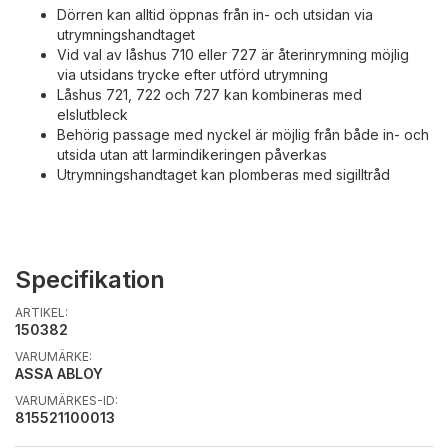
Dörren kan alltid öppnas från in- och utsidan via
utrymningshandtaget
Vid val av låshus 710 eller 727 är återinrymning möjlig
via utsidans trycke efter utförd utrymning
Låshus 721, 722 och 727 kan kombineras med
elslutbleck
Behörig passage med nyckel är möjlig från både in- och
utsida utan att larmindikeringen påverkas
Utrymningshandtaget kan plomberas med sigilltråd
Specifikation
ARTIKEL:
150382
VARUMÄRKE:
ASSA ABLOY
VARUMÄRKES-ID:
815521100013