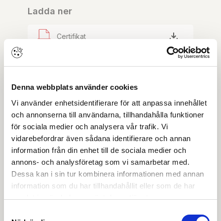
Ladda ner
Certifikat
Drift & skötsel
Denna webbplats använder cookies
EPD-deklaration
Vi använder enhetsidentifierare för att anpassa innehållet
och annonserna till användarna, tillhandahålla funktioner
Miljödeklaration
för sociala medier och analysera vår trafik. Vi
vidarebefordrar även sådana identifierare och annan
information från din enhet till de sociala medier och
Monteringsanvisning
annons- och analysföretag som vi samarbetar med.
Dessa kan i sin tur kombinera informationen med annan
Prestandadeklaration DoP
information som du har tillhandahållit eller som de har
samlat in när du har använt deras tjänster.
Produktblad
Samtyckesval