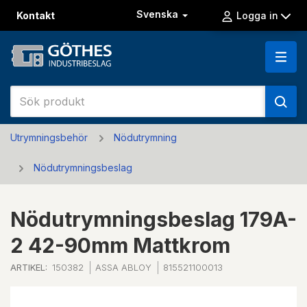
Svenska
Kontakt
Logga in
Utrymningsbehör
Nödutrymning
Nödutrymningsbeslag
Nödutrymningsbeslag 179A-
2 42-90mm Mattkrom
ARTIKEL:
150382
ASSA ABLOY
815521100013