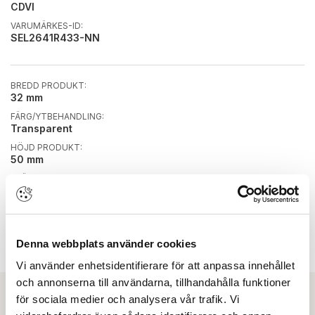
CDVI
VARUMÄRKES-ID:
SEL2641R433-NN
BREDD PRODUKT:
32 mm
FÄRG/YTBEHANDLING:
Transparent
HÖJD PRODUKT:
50 mm
SPÄNNING AC/DC:
AC/DC
SPÄNNING MAX:
24 V
SPÄNNING MIN:
Denna webbplats använder cookies
12 V
Vi använder enhetsidentifierare för att anpassa innehållet
och annonserna till användarna, tillhandahålla funktioner
för sociala medier och analysera vår trafik. Vi
Ladda ner