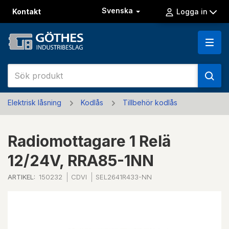
Svenska
Kontakt
Logga in
Elektrisk låsning
Kodlås
Tillbehör kodlås
Radiomottagare 1 Relä
12/24V, RRA85-1NN
ARTIKEL:
150232
CDVI
SEL2641R433-NN
Previous
Next