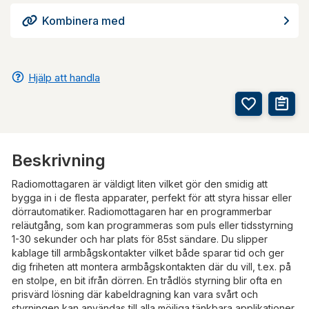
Kombinera med
Hjälp att handla
Beskrivning
Radiomottagaren är väldigt liten vilket gör den smidig att
bygga in i de flesta apparater, perfekt för att styra hissar eller
dörrautomatiker. Radiomottagaren har en programmerbar
reläutgång, som kan programmeras som puls eller tidsstyrning
1-30 sekunder och har plats för 85st sändare. Du slipper
kablage till armbågskontakter vilket både sparar tid och ger
dig friheten att montera armbågskontakten där du vill, t.ex. på
en stolpe, en bit ifrån dörren. En trådlös styrning blir ofta en
prisvärd lösning där kabeldragning kan vara svårt och
styrningen kan användas till alla möjliga tänkbara applikationer