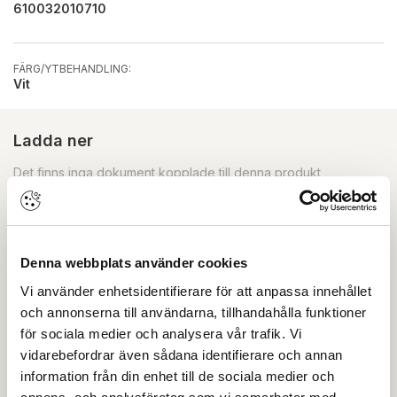
610032010710
FÄRG/YTBEHANDLING:
Vit
Ladda ner
Det finns inga dokument kopplade till denna produkt
Skapa konto
Logga in
Denna webbplats använder cookies
Skapa inloggning, bli företagskund eller logga in för att
Vi använder enhetsidentifierare för att anpassa innehållet
beställa, se priser,
och annonserna till användarna, tillhandahålla funktioner
produktblad, ritningar, monteringsbeskrivningar samt
för sociala medier och analysera vår trafik. Vi
övriga dokument.
vidarebefordrar även sådana identifierare och annan
information från din enhet till de sociala medier och