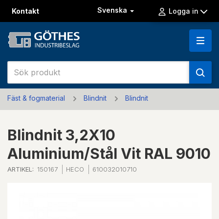
Svenska
Kontakt
Logga in
Fäst & fogmaterial
Blindnit
Blindnit
Blindnit 3,2X10
Aluminium/Stål Vit RAL 9010
ARTIKEL:
150167
HECO
610032010710