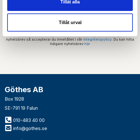
Tillåt alla
Tillåt urval
Genom att skicka din e-postadress till oss och prenumerera på vårt
nyhetsbrev så accepterar du innehållet i vår
integritetspolicy
. Du kan hitta
tidigare nyhetsbrev
här
Göthes AB
Box 1928
SE-791 19 Falun
010-483 40 00
info@gothes.se