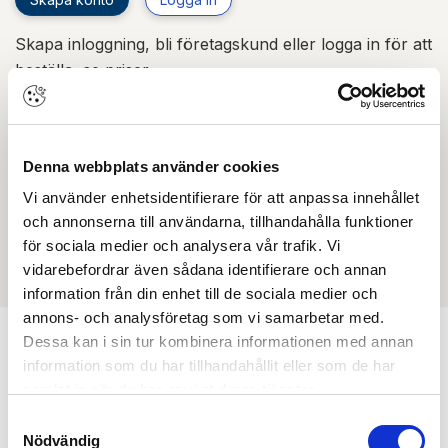
Skapa inloggning, bli företagskund eller logga in för att
beställa, se priser,
produktblad, ritningar, monteringsbeskrivningar samt
övriga dokument.
Denna webbplats använder cookies
Vi använder enhetsidentifierare för att anpassa innehållet
Filmer
och annonserna till användarna, tillhandahålla funktioner
för sociala medier och analysera vår trafik. Vi
Det finns ännu ingen film för denna produkt
vidarebefordrar även sådana identifierare och annan
information från din enhet till de sociala medier och
annons- och analysföretag som vi samarbetar med.
Dessa kan i sin tur kombinera informationen med annan
information som du har tillhandahållit eller som de har
Min köphistorik
samlat in när du har använt deras tjänster.
Samtyckesval
Nödvändig