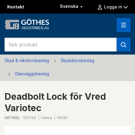
Svenska
Kontakt
Logga in
Skjut & vikdörrsbeslag
Skjutdörrsbeslag
Glasväggsbeslag
Deadbolt Lock för Vred
Variotec
ARTIKEL:
150134
Hawa
14087