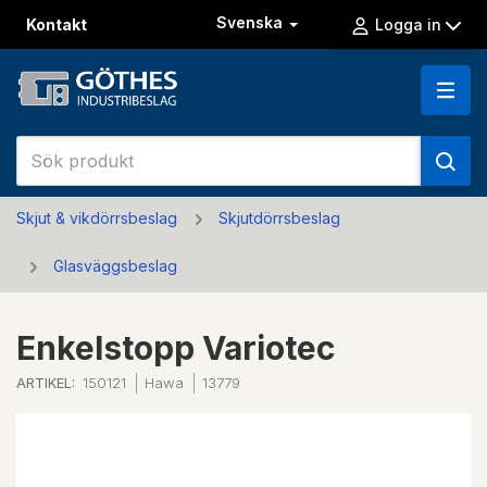
Svenska
Kontakt
Logga in
Skjut & vikdörrsbeslag
Skjutdörrsbeslag
Glasväggsbeslag
Enkelstopp Variotec
ARTIKEL:
150121
Hawa
13779
Previous
Next