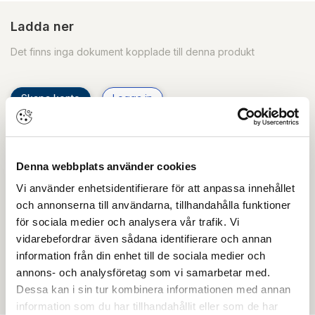
Ladda ner
Det finns inga dokument kopplade till denna produkt
Skapa konto
Logga in
Skapa inloggning, bli företagskund eller logga in för att
beställa, se priser,
produktblad, ritningar, monteringsbeskrivningar samt
Denna webbplats använder cookies
övriga dokument.
Vi använder enhetsidentifierare för att anpassa innehållet
och annonserna till användarna, tillhandahålla funktioner
för sociala medier och analysera vår trafik. Vi
vidarebefordrar även sådana identifierare och annan
Filmer
information från din enhet till de sociala medier och
annons- och analysföretag som vi samarbetar med.
Det finns ännu ingen film för denna produkt
Dessa kan i sin tur kombinera informationen med annan
information som du har tillhandahållit eller som de har