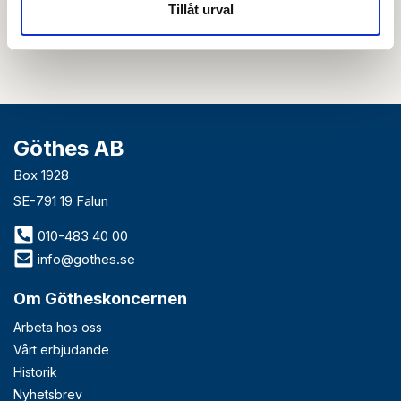
nyhetsbrev så accepterar du innehållet i vår
integritetspolicy
. Du kan hitta
Tillåt urval
tidigare nyhetsbrev
här
Göthes AB
Box 1928
SE-791 19 Falun
010-483 40 00
info@gothes.se
Om Götheskoncernen
Arbeta hos oss
Vårt erbjudande
Historik
Nyhetsbrev