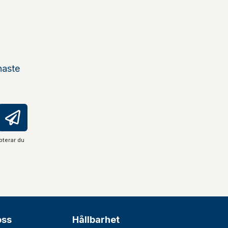
naste
pterar du
oss
Hållbarhet