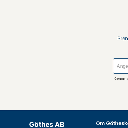
Pren
Genom at
Göthes AB
Om Göthesk