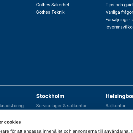
Göthes Säkerhet
Tips och guid
Göthes Teknik
Vanliga frågo
Försäljnings-
leveransvillko
Stockholm
Helsingbo
rknadsföring
Servicelager & säljkontor
Säljkontor
n 20B
Elektravägen 31
SE-252 70 R
dal
SE-126 30 Hägersten
r cookies
rare för att anpassa innehållet och annonserna till användarna, t