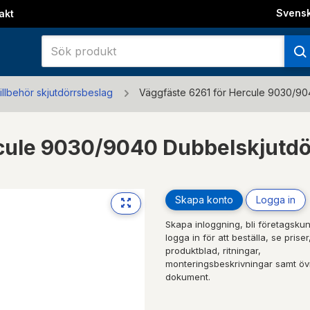
Svens
akt
illbehör skjutdörrsbeslag
Väggfäste 6261 för Hercule 9030/90
rcule 9030/9040 Dubbelskjutd
Skapa konto
Logga in
Skapa inloggning, bli företagskun
logga in för att beställa, se priser
produktblad, ritningar,
monteringsbeskrivningar samt öv
dokument.