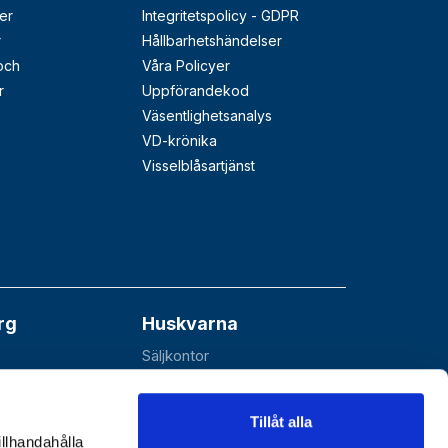
er
Integritetspolicy - GDPR
r
Hållbarhetshändelser
 och
Våra Policyer
r
Uppförandekod
Väsentlighetsanalys
VD-krönika
Visselblåsartjänst
rg
Huskvarna
Säljkontor
åå
Esbjörnarp 10
SE-561 92 Huskvarna
Tillåt alla
illhandahålla