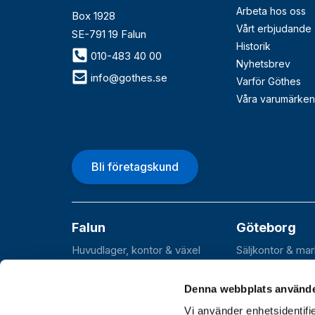
Arbeta hos oss
Box 1928
Vårt erbjudande
SE-791 19 Falun
Historik
010-483 40 00
Nyhetsbrev
info@gothes.se
Varför Göthes
Våra varumärken
Bli företagskund
Falun
Göteborg
Huvudlager, kontor & växel
Säljkontor & ma
Roxnäsvägen 14
Flöjelbergsgata
SE-791 44 Falun
SE-431 37 Möln
Denna webbplats använde
Vi använder enhetsidentifie