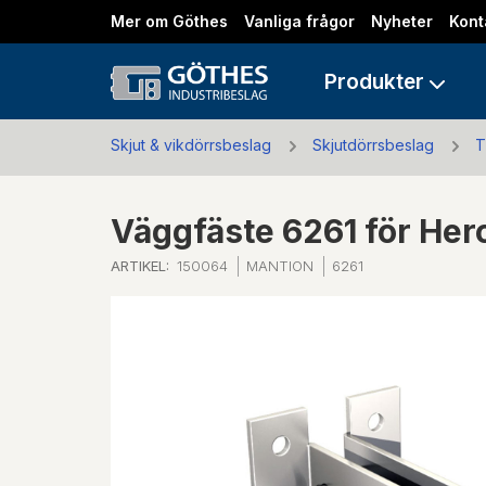
Mer om Göthes
Vanliga frågor
Nyheter
Kont
Produkter
Skjut & vikdörrsbeslag
Skjutdörrsbeslag
T
Väggfäste 6261 för He
ARTIKEL:
150064
MANTION
6261