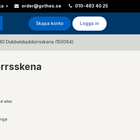
ka
order@gothes.se
010-483 40 25
Skapa konto
Logga in
40 Dubbelskjutdörrsskena (150064)
örrsskena
d eller
,
riga