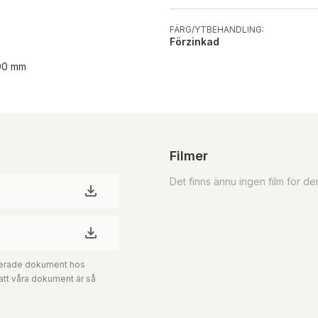
FÄRG/YTBEHANDLING:
Förzinkad
700 mm
Filmer
Det finns ännu ingen film för d
aterade dokument hos
 att våra dokument är så