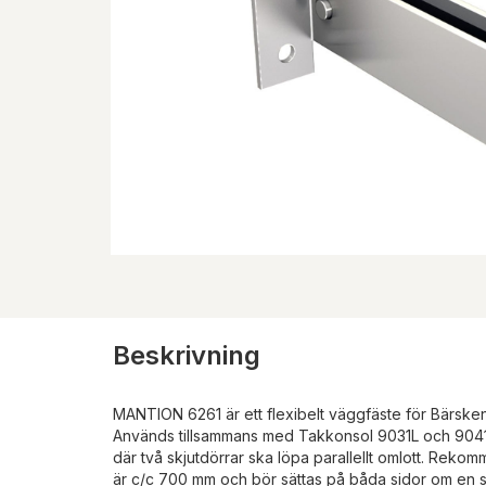
Beskrivning
MANTION 6261 är ett flexibelt väggfäste för Bärsk
Används tillsammans med Takkonsol 9031L och 9041L.
där två skjutdörrar ska löpa parallellt omlott. Reko
är c/c 700 mm och bör sättas på båda sidor om en 