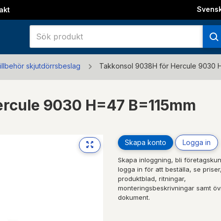
Svens
akt
illbehör skjutdörrsbeslag
Takkonsol 9038H för Hercule 9030
Hercule 9030 H=47 B=115mm
Skapa konto
Logga in
Skapa inloggning, bli företagskun
logga in för att beställa, se priser
produktblad, ritningar,
monteringsbeskrivningar samt öv
dokument.