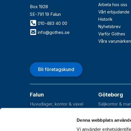
Arbeta hos oss
Box 1928
Vårt erbjudande
SE-791 19 Falun
Historik
010-483 40 00
Nyhetsbrev
info@gothes.se
Varför Göthes
Våra varumärken
Bli företagskund
Falun
Göteborg
Huvudlager, kontor & växel
Säljkontor & ma
Roxnäsvägen 14
Flöjelbergsgata
SE-791 44 Falun
SE-431 37 Möln
Denna webbplats använde
Vi använder enhetsidentifie