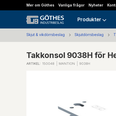
Mer om Göthes
Vanliga frågor
Nyheter
Kont
Produkter
Skjut & vikdörrsbeslag
Skjutdörrsbeslag
T
Takkonsol 9038H för 
ARTIKEL:
150048
MANTION
9038H