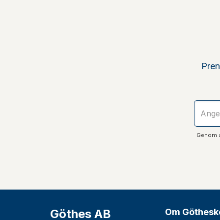
Pren
Genom at
Göthes AB
Om Göthesk