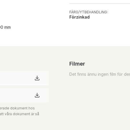
FÄRG/YTBEHANDLING:
Förzinkad
700 mm
Filmer
Det finns ännu ingen film för d
aterade dokument hos
 att våra dokument är så