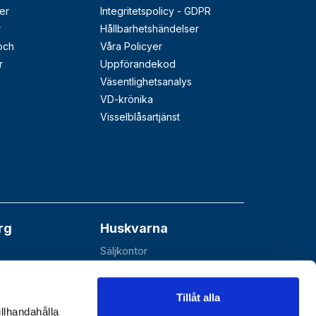
er
Integritetspolicy - GDPR
r
Hållbarhetshändelser
 och
Våra Policyer
r
Uppförandekod
Väsentlighetsanalys
VD-krönika
Visselblåsartjänst
rg
Huskvarna
Säljkontor
åå
Esbjörnarp 10
SE-561 92 Huskvarna
Tillåt alla
illhandahålla