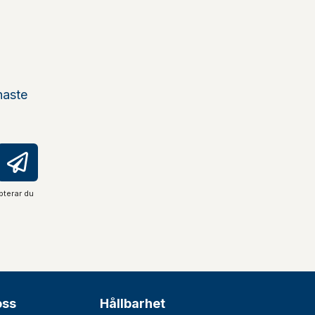
naste
pterar du
oss
Hållbarhet