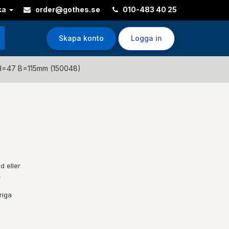
ka
order@gothes.se
010-483 40 25
Skapa konto
Logga in
 H=47 B=115mm (150048)
d eller
,
riga