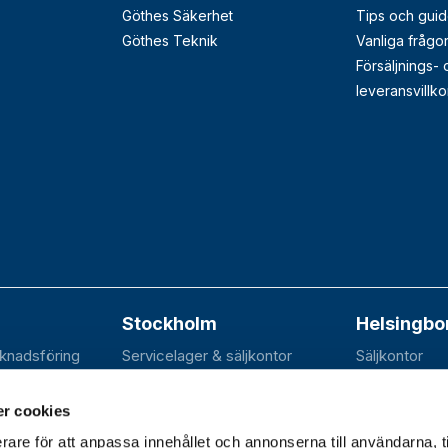
Göthes Säkerhet
Tips och guid
Göthes Teknik
Vanliga frågo
Försäljnings-
leveransvillko
Stockholm
Helsingbo
rknadsföring
Servicelager & säljkontor
Säljkontor
n 20B
Elektravägen 31
SE-252 70 R
dal
SE-126 30 Hägersten
r cookies
rare för att anpassa innehållet och annonserna till användarna, t