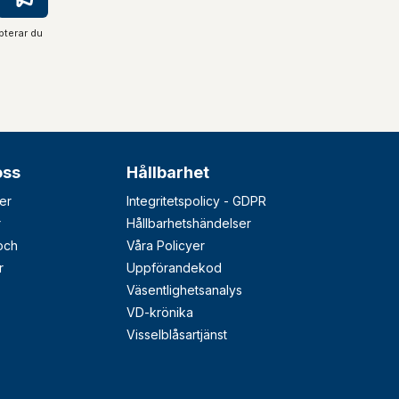
pterar du
oss
Hållbarhet
er
Integritetspolicy - GDPR
r
Hållbarhetshändelser
 och
Våra Policyer
r
Uppförandekod
Väsentlighetsanalys
VD-krönika
Visselblåsartjänst