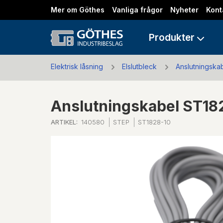
Mer om Göthes
Vanliga frågor
Nyheter
Kont
Produkter
Elektrisk låsning
Elslutbleck
Anslutningskab
Anslutningskabel ST182
ARTIKEL:
140580
STEP
ST1828-10