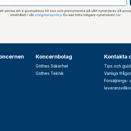
t skicka din e-postadress till oss och prenumerera på vårt nyhetsbrev så acce
innehållet i vår
integritetspolicy
. Du kan hitta tidigare nyhetsbrev
här
oncernen
Koncernbolag
Kontakta 
Göthes Säkerhet
Tips och guid
Göthes Teknik
Vanliga frågo
Försäljnings-
leveransvillko