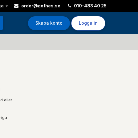
ka
order@gothes.se
010-483 40 25
Skapa konto
Logga in
d eller
,
riga