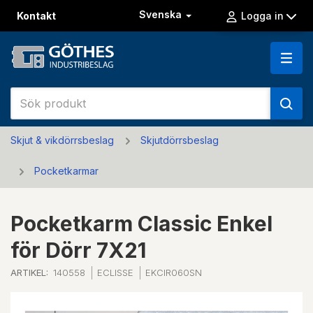
Svenska
Kontakt
Logga in
Skjut & vikdörrsbeslag
Skjutdörrsbeslag
Pocketkarmar
Pocketkarm Classic Enkel
för Dörr 7X21
ARTIKEL:
140558
ECLISSE
EKCIR060SN