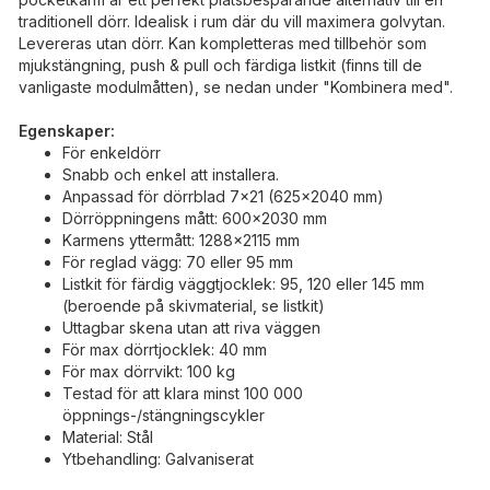
traditionell dörr. Idealisk i rum där du vill maximera golvytan.
Levereras utan dörr. Kan kompletteras med tillbehör som
mjukstängning, push & pull och färdiga listkit (finns till de
vanligaste modulmåtten), se nedan under "Kombinera med".
Egenskaper:
För enkeldörr
Snabb och enkel att installera.
Anpassad för dörrblad 7x21 (625x2040 mm)
Dörröppningens mått: 600x2030 mm
Karmens yttermått: 1288x2115 mm
För reglad vägg: 70 eller 95 mm
Listkit för färdig väggtjocklek: 95, 120 eller 145 mm
(beroende på skivmaterial, se listkit)
Uttagbar skena utan att riva väggen
För max dörrtjocklek: 40 mm
För max dörrvikt: 100 kg
Testad för att klara minst 100 000
öppnings-/stängningscykler
Material: Stål
Ytbehandling: Galvaniserat