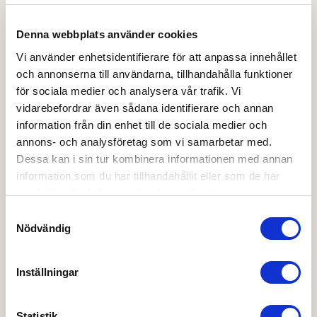
Produktblad
Denna webbplats använder cookies
Vi använder enhetsidentifierare för att anpassa innehållet
Svenska- Norska-Danska
och annonserna till användarna, tillhandahålla funktioner
för sociala medier och analysera vår trafik. Vi
OBS:
Vi reserverar oss för att det kan finnas
vidarebefordrar även sådana identifierare och annan
uppdaterade dokument hos leverantören. Vi jobbar
information från din enhet till de sociala medier och
löpande med att säkerställa att våra dokument är så
annons- och analysföretag som vi samarbetar med.
aktuella som möjligt.
Dessa kan i sin tur kombinera informationen med annan
information som du har tillhandahållit eller som de har
samlat in när du har använt deras tjänster.
Skapa konto
Logga in
Samtyckesval
Skapa inloggning, bli företagskund eller logga in för att
Nödvändig
beställa, se priser,
produktblad, ritningar, monteringsbeskrivningar samt
Inställningar
övriga dokument.
Statistik