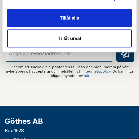
Nyhetsbrev
Tillåt alla
Prenumerera på vårt nyhetsbrev och få tips,
guider och senaste nytt direkt i din inkorg.
Tillåt urval
Genom att skicka din e-postadress till oss och prenumerera på vårt
nyhetsbrev så accepterar du innehållet i vår
integritetspolicy
. Du kan hitta
tidigare nyhetsbrev
här
Göthes AB
Box 1928