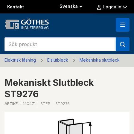
Svenska
Kontakt
Logga in
Elektrisk låsning
Elslutbleck
Mekaniska slutbleck
Mekaniskt Slutbleck
ST9276
ARTIKEL:
140471
STEP
ST9276