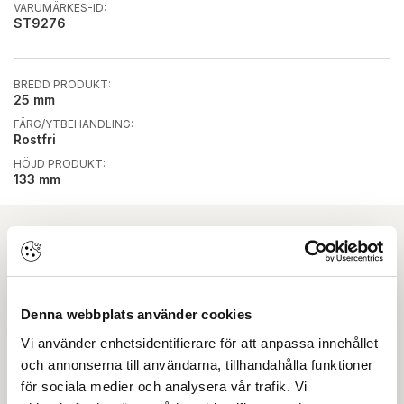
VARUMÄRKES-ID:
ST9276
BREDD PRODUKT:
25 mm
FÄRG/YTBEHANDLING:
Rostfri
HÖJD PRODUKT:
133 mm
Ladda ner
Det finns inga dokument kopplade till denna produkt
Denna webbplats använder cookies
Skapa konto
Logga in
Vi använder enhetsidentifierare för att anpassa innehållet
och annonserna till användarna, tillhandahålla funktioner
Skapa inloggning, bli företagskund eller logga in för att
för sociala medier och analysera vår trafik. Vi
beställa, se priser,