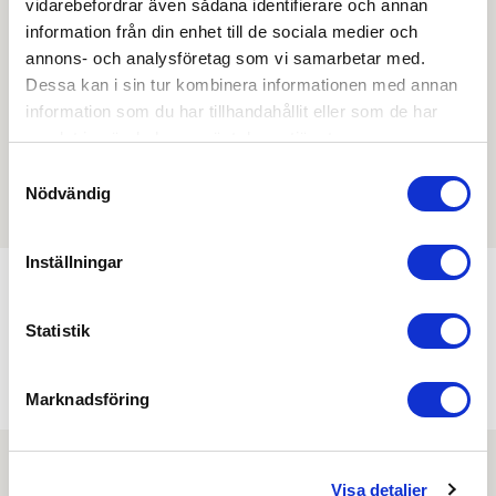
vidarebefordrar även sådana identifierare och annan
produktblad, ritningar, monteringsbeskrivningar samt
information från din enhet till de sociala medier och
övriga dokument.
annons- och analysföretag som vi samarbetar med.
Dessa kan i sin tur kombinera informationen med annan
information som du har tillhandahållit eller som de har
samlat in när du har använt deras tjänster.
Filmer
Samtyckesval
Det finns ännu ingen film för denna produkt
Nödvändig
Inställningar
Min köphistorik
Statistik
Marknadsföring
Visa detaljer