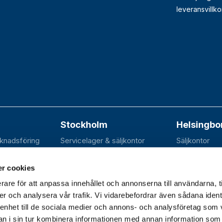
leveransvillko
Stockholm
Helsingbo
rknadsföring
Servicelager & säljkontor
Säljkontor
n 20B
Elektravägen 31
SE-252 70 R
dal
SE-126 30 Hägersten
r cookies
rare för att anpassa innehållet och annonserna till användarna, t
er och analysera vår trafik. Vi vidarebefordrar även sådana ident
 enhet till de sociala medier och annons- och analysföretag som 
dagar 07.30–16.30 |
 i sin tur kombinera informationen med annan information som