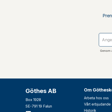
Pren
Genom at
Göthes AB
Om Göthesk
Arbeta hos oss
Box 1928
Vårt erbjudande
SE-791 19 Falun
Historik