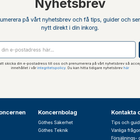
Nyhetsbrev
umerera på vårt nyhetsbrev och få tips, guider och se
nytt direkt i din inkorg.
t skicka din e-postadress till oss och prenumerera på vårt nyhetsbrev så acce
innehållet i vår
integritetspolicy
. Du kan hitta tidigare nyhetsbrev
här
oncernen
Koncernbolag
Kontakta 
Göthes Säkerhet
Tips och guid
Göthes Teknik
Vanliga frågo
Försäljnings-