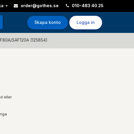
ka
order@gothes.se
010-483 40 25
Skapa konto
Logga in
AF80A/SAF120A (125854)
d eller
,
riga