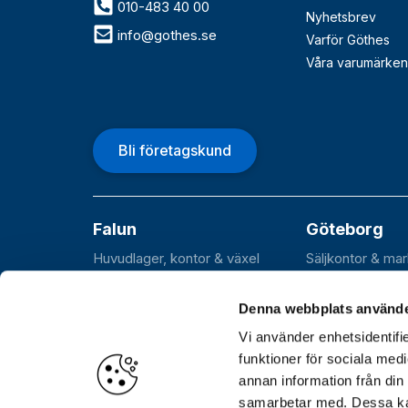
010-483 40 00
Nyhetsbrev
info@gothes.se
Varför Göthes
Våra varumärken
Bli företagskund
Falun
Göteborg
Huvudlager, kontor & växel
Säljkontor & ma
Roxnäsvägen 14
Flöjelbergsgata
SE-791 44 Falun
SE-431 37 Möln
Denna webbplats använde
Vi använder enhetsidentifie
funktioner för sociala medi
annan information från din
Öppettider
Huvudkontor, lager och växel: Var
samarbetar med. Dessa kan