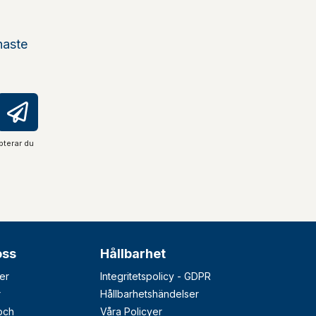
naste
pterar du
oss
Hållbarhet
er
Integritetspolicy - GDPR
r
Hållbarhetshändelser
 och
Våra Policyer