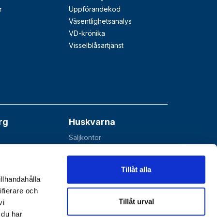
r
Uppförandekod
Väsentlighetsanalys
VD-krönika
Visselblåsartjänst
rg
Huskvarna
Säljkontor
åå
Esbjörnarp 10
SE-561 92 Huskvarna
Tillåt alla
illhandahålla
ifierare och
Tillåt urval
vi
 du har