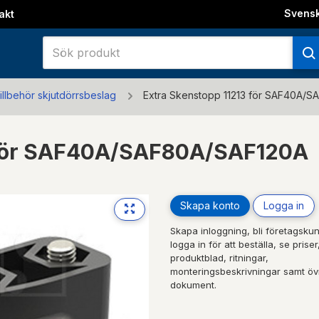
Svens
akt
illbehör skjutdörrsbeslag
Extra Skenstopp 11213 för SAF40A/S
3 för SAF40A/SAF80A/SAF120A
Skapa konto
Logga in
Skapa inloggning, bli företagskun
logga in för att beställa, se priser
produktblad, ritningar,
monteringsbeskrivningar samt öv
dokument.