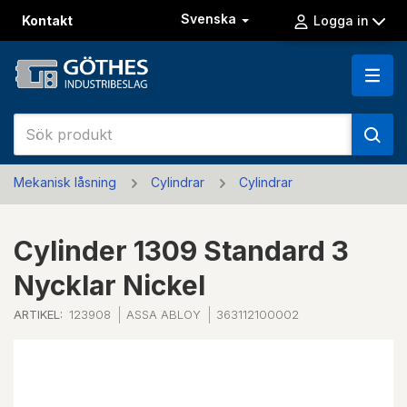
Svenska
Kontakt
Logga in
Mekanisk låsning
Cylindrar
Cylindrar
Cylinder 1309 Standard 3
Nycklar Nickel
ARTIKEL:
123908
ASSA ABLOY
363112100002
Previous
Next