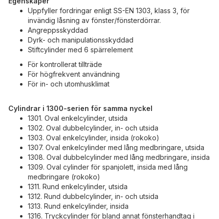
Egenskaper
Uppfyller fordringar enligt SS-EN 1303, klass 3, för
invändig låsning av fönster/fönsterdörrar.
Angreppsskyddad
Dyrk- och manipulationsskyddad
Stiftcylinder med 6 spärrelement
För kontrollerat tillträde
För högfrekvent användning
För in- och utomhusklimat
Cylindrar i 1300-serien för samma nyckel
1301. Oval enkelcylinder, utsida
1302. Oval dubbelcylinder, in- och utsida
1303. Oval enkelcylinder, insida (rokoko)
1307. Oval enkelcylinder med lång medbringare, utsida
1308. Oval dubbelcylinder med lång medbringare, insida
1309. Oval cylinder för spanjolett, insida med lång
medbringare (rokoko)
1311. Rund enkelcylinder, utsida
1312. Rund dubbelcylinder, in- och utsida
1313. Rund enkelcylinder, insida
1316. Tryckcylinder för bland annat fönsterhandtag i