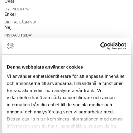
Oval
CYLINDERTYP:
Enkel
DIGITAL LÅSNING:
Nej
INSIDA/UTSIDA:
Insida
KOPIERINGSSKYDDAD:
Nej
STANDARD/LÅSSYSTEM:
Standard
Denna webbplats använder cookies
Vi använder enhetsidentifierare för att anpassa innehållet
och annonserna till användarna, tillhandahålla funktioner
BREDD PRODUKT:
20 mm
för sociala medier och analysera vår trafik. Vi
BYGGVARUBEDÖMD:
vidarebefordrar även sådana identifierare och annan
Nej
information från din enhet till de sociala medier och
FÄRG/YTBEHANDLING:
annons- och analysföretag som vi samarbetar med.
Nickel
Dessa kan i sin tur kombinera informationen med annan
HÖJD PRODUKT:
information som du har tillhandahållit eller som de har
35 mm