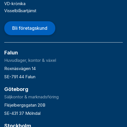
VD-krönika
Visselblåsartjänst
Bli företagskund
Falun
Huvudlager, kontor & växel
Roxnäsvägen 14
SE-791 44 Falun
Göteborg
Säljkontor & marknadsföring
Flöjelbergsgatan 20B
SE-431 37 Mölndal
Stockholm