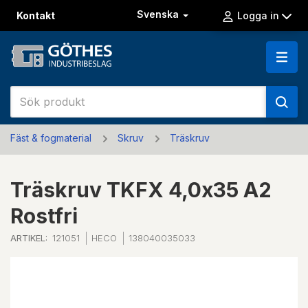
Svenska
Kontakt
Logga in
Fäst & fogmaterial
Skruv
Träskruv
Träskruv TKFX 4,0x35 A2
Rostfri
ARTIKEL:
121051
HECO
138040035033