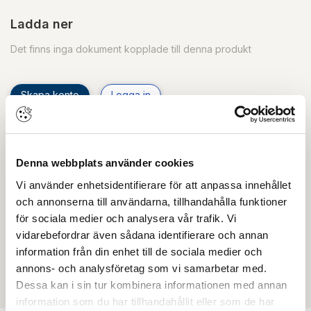
Ladda ner
Det finns inga dokument kopplade till denna produkt
Skapa konto
Logga in
Skapa inloggning, bli företagskund eller logga in för att
beställa, se priser,
produktblad, ritningar, monteringsbeskrivningar samt
Denna webbplats använder cookies
övriga dokument.
Vi använder enhetsidentifierare för att anpassa innehållet
och annonserna till användarna, tillhandahålla funktioner
för sociala medier och analysera vår trafik. Vi
vidarebefordrar även sådana identifierare och annan
Filmer
information från din enhet till de sociala medier och
annons- och analysföretag som vi samarbetar med.
Det finns ännu ingen film för denna produkt
Dessa kan i sin tur kombinera informationen med annan
information som du har tillhandahållit eller som de har