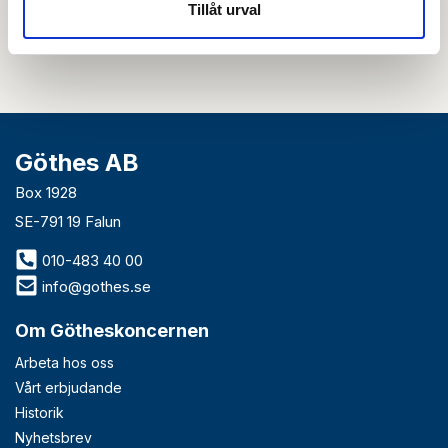
nyhetsbrev så accepterar du innehållet i vår
integritetspolicy
. Du kan hitta
Tillåt urval
tidigare nyhetsbrev
här
Göthes AB
Box 1928
SE-791 19 Falun
010-483 40 00
info@gothes.se
Om Götheskoncernen
Arbeta hos oss
Vårt erbjudande
Historik
Nyhetsbrev