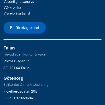
Väsentlighetsanalys
VD-krönika
Visselblåsartjänst
Bli företagskund
Falun
Huvudlager, kontor & växel
Roxnäsvägen 14
SE-791 44 Falun
Göteborg
Säljkontor & marknadsföring
Flöjelbergsgatan 20B
SE-431 37 Mölndal