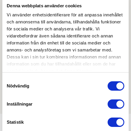
Det finns inga dokument kopplade till denna produkt
Denna webbplats använder cookies
Vi använder enhetsidentifierare för att anpassa innehållet
och annonserna till användarna, tillhandahålla funktioner
Skapa konto
Logga in
för sociala medier och analysera vår trafik. Vi
vidarebefordrar även sådana identifierare och annan
Skapa inloggning, bli företagskund eller logga in för att
information från din enhet till de sociala medier och
beställa, se priser,
annons- och analysföretag som vi samarbetar med.
produktblad, ritningar, monteringsbeskrivningar samt
Dessa kan i sin tur kombinera informationen med annan
övriga dokument.
information som du har tillhandahållit eller som de har
samlat in när du har använt deras tjänster.
Samtyckesval
Nödvändig
Filmer
Det finns ännu ingen film för denna produkt
Inställningar
Statistik