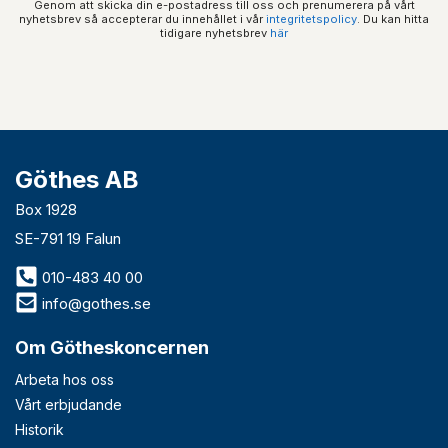
Genom att skicka din e-postadress till oss och prenumerera på vårt
nyhetsbrev så accepterar du innehållet i vår
integritetspolicy
. Du kan hitta
tidigare nyhetsbrev
här
Göthes AB
Box 1928
SE-791 19 Falun
010-483 40 00
info@gothes.se
Om Götheskoncernen
Arbeta hos oss
Vårt erbjudande
Historik