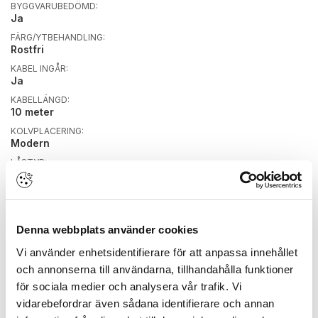
BYGGVARUBEDÖMD:
Ja
FÄRG/YTBEHANDLING:
Rostfri
KABEL INGÅR:
Ja
KABELLÄNGD:
10 meter
KOLVPLACERING:
Modern
LÅSTYP:
Enkelfallås cylinderfall
MIKROBRYTARE:
Ja
NÖDUTRYMNING:
Denna webbplats använder cookies
Nej
Vi använder enhetsidentifierare för att anpassa innehållet
RETURFJÄDER:
Ja
och annonserna till användarna, tillhandahålla funktioner
för sociala medier och analysera vår trafik. Vi
SMALPROFIL/MODUL:
Modul
vidarebefordrar även sådana identifierare och annan