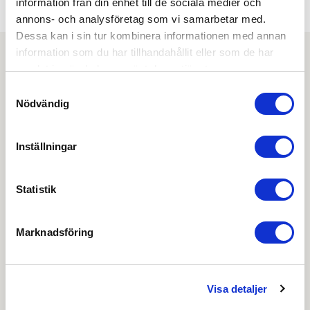
SPLITSPINDEL:
information från din enhet till de sociala medier och
Nej
annons- och analysföretag som vi samarbetar med.
Dessa kan i sin tur kombinera informationen med annan
information som du har tillhandahållit eller som de har
samlat in när du har använt deras tjänster.
Ladda ner
Samtyckesval
Nödvändig
Connect funktion/anslutning mikrobrytare
Inställningar
Drift & skötsel
Hardware performance sheet (HPS)
Statistik
Miljödeklaration
Marknadsföring
Prestandadeklaration DoP
Visa detaljer