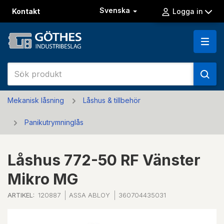
Svenska
Kontakt
Logga in
Mekanisk låsning
Låshus & tillbehör
Panikutrymninglås
Låshus 772-50 RF Vänster
Mikro MG
ARTIKEL:
120887
ASSA ABLOY
360704435031