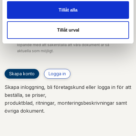
Produktkatalog
Tillåt alla
Urtagsritning PDF
Tillåt urval
OBS:
Vi reserverar oss för att det kan finnas
uppdaterade dokument hos leverantören. Vi jobbar
löpande med att säkerställa att våra dokument är så
aktuella som möjligt.
Skapa konto
Logga in
Skapa inloggning, bli företagskund eller logga in för att
beställa, se priser,
produktblad, ritningar, monteringsbeskrivningar samt
övriga dokument.