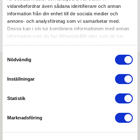
Nej
vidarebefordrar även sådana identifierare och annan
RETURFJÄDER:
information från din enhet till de sociala medier och
Ja
annons- och analysföretag som vi samarbetar med.
SMALPROFIL/MODUL:
Dessa kan i sin tur kombinera informationen med annan
Modul
information som du har tillhandahållit eller som de har
SPLITSPINDEL:
Nej
samlat in när du har använt deras tjänster.
Samtyckesval
Nödvändig
Ladda ner
Inställningar
Connect funktion/anslutning mikrobrytare
Statistik
Drift & skötsel
Marknadsföring
Hardware performance sheet (HPS)