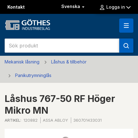
Svenska
Kontakt
Logga in
Mekanisk låsning
Låshus & tillbehör
Panikutrymninglås
Låshus 767-50 RF Höger
Mikro MN
ARTIKEL:
120882
ASSA ABLOY
360701433031