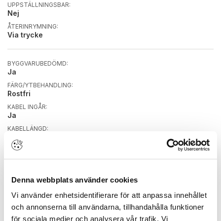
UPPSTÄLLNINGSBAR:
Nej
ÅTERINRYMNING:
Via trycke
BYGGVARUBEDÖMD:
Ja
FÄRG/YTBEHANDLING:
Rostfri
KABEL INGÅR:
Ja
KABELLÄNGD:
10 meter
KOLVPLACERING:
Modern
LÅSTYP:
Denna webbplats använder cookies
Enkelfallås cylinderfall
MIKROBRYTARE:
Vi använder enhetsidentifierare för att anpassa innehållet
Ja
och annonserna till användarna, tillhandahålla funktioner
NÖDUTRYMNING:
för sociala medier och analysera vår trafik. Vi