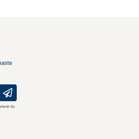
naste
pterar du