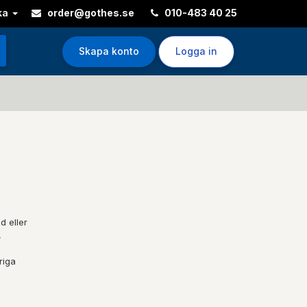
ka
order@gothes.se
010-483 40 25
Skapa konto
Logga in
d eller
,
riga