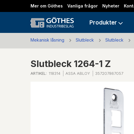
Mer om Göthes
Vanliga frågor
Nyheter
Kont
Produkter
Mekanisk låsning
Slutbleck
Slutbleck
Slutbleck 1264-1 Z
ARTIKEL:
118314
ASSA ABLOY
357207867057