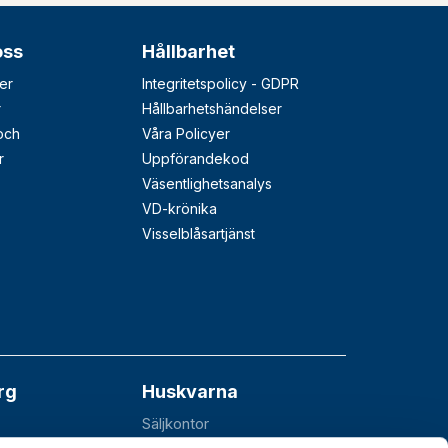
oss
Hållbarhet
er
Integritetspolicy - GDPR
r
Hållbarhetshändelser
 och
Våra Policyer
r
Uppförandekod
Väsentlighetsanalys
VD-krönika
Visselblåsartjänst
rg
Huskvarna
Säljkontor