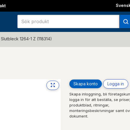
Svens
akt
Slutbleck 1264-1 Z (118314)
Skapa konto
Logga in
Skapa inloggning, bli företagskun
logga in för att beställa, se priser
produktblad, ritningar,
monteringsbeskrivningar samt öv
dokument.