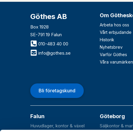
Göthes AB
Om Göthesk
Arbeta hos oss
Box 1928
Vårt erbjudande
SE-791 19 Falun
Historik
010-483 40 00
Nyhetsbrev
info@gothes.se
Varför Göthes
Våra varumärken
Bli företagskund
Falun
Göteborg
Huvudlager, kontor & växel
Säljkontor & ma