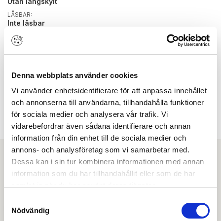
Utan långskylt
LÅSBAR:
Inte låsbar
SPRINTDIMENSION:
8 mm
SPRINTLÄNGD:
43 mm
Denna webbplats använder cookies
Vi använder enhetsidentifierare för att anpassa innehållet
BYGGVARUBEDÖMD:
och annonserna till användarna, tillhandahålla funktioner
Nej
för sociala medier och analysera vår trafik. Vi
FÄRG/YTBEHANDLING:
Polerad Mässing
vidarebefordrar även sådana identifierare och annan
information från din enhet till de sociala medier och
annons- och analysföretag som vi samarbetar med.
Ladda ner
Dessa kan i sin tur kombinera informationen med annan
information som du har tillhandahållit eller som de har
Det finns inga dokument kopplade till denna produkt
samlat in när du har använt deras tjänster.
Samtyckesval
Skapa konto
Logga in
Nödvändig