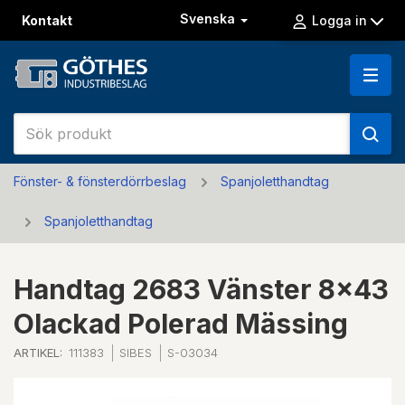
Svenska
Kontakt
Logga in
Fönster- & fönsterdörrbeslag
Spanjoletthandtag
Spanjoletthandtag
Handtag 2683 Vänster 8x43
Olackad Polerad Mässing
ARTIKEL:
111383
SIBES
S-03034