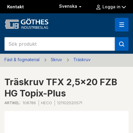
Svenska
Kontakt
Logga in
Fäst & fogmaterial
Skruv
Träskruv
Träskruv TFX 2,5x20 FZB
HG Topix-Plus
ARTIKEL:
108786
HECO
121102520571