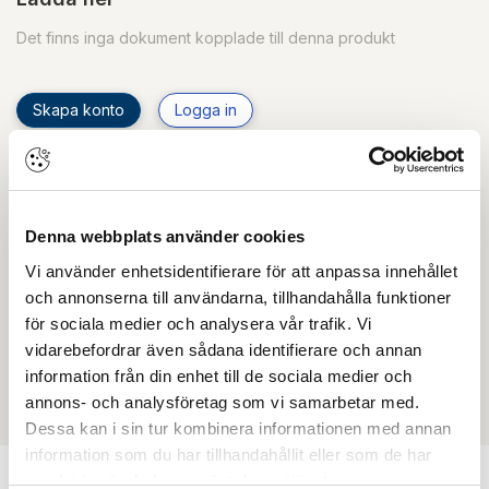
Det finns inga dokument kopplade till denna produkt
Skapa konto
Logga in
Skapa inloggning, bli företagskund eller logga in för att
beställa, se priser,
produktblad, ritningar, monteringsbeskrivningar samt
Denna webbplats använder cookies
övriga dokument.
Vi använder enhetsidentifierare för att anpassa innehållet
och annonserna till användarna, tillhandahålla funktioner
för sociala medier och analysera vår trafik. Vi
Filmer
vidarebefordrar även sådana identifierare och annan
information från din enhet till de sociala medier och
Det finns ännu ingen film för denna produkt
annons- och analysföretag som vi samarbetar med.
Dessa kan i sin tur kombinera informationen med annan
information som du har tillhandahållit eller som de har
samlat in när du har använt deras tjänster.