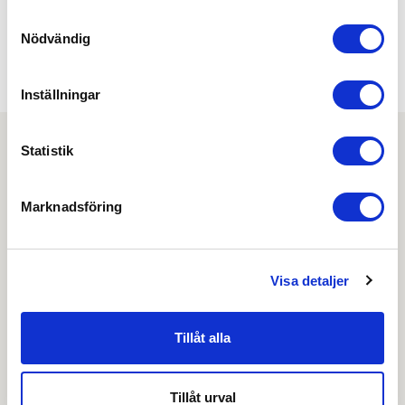
Samtyckesval
Min köphistorik
Nödvändig
Inställningar
Statistik
Nyhetsbrev
Marknadsföring
Prenumerera på vårt nyhetsbrev och få tips,
guider och senaste nytt direkt i din inkorg.
Visa detaljer
Tillåt alla
Genom att skicka din e-postadress till oss och prenumerera på vårt
nyhetsbrev så accepterar du innehållet i vår
integritetspolicy
. Du kan hitta
tidigare nyhetsbrev
här
Tillåt urval