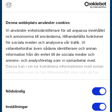
Om Götheskoncernen
Arbeta hos oss
Denna webbplats använder cookies
Vårt erbjudande
Vi använder enhetsidentifierare för att anpassa innehållet
Historik
och annonserna till användarna, tillhandahålla funktioner
Nyhetsbrev
för sociala medier och analysera vår trafik. Vi
Varför Göthes
vidarebefordrar även sådana identifierare och annan
Våra varumärken
information från din enhet till de sociala medier och
annons- och analysföretag som vi samarbetar med.
Koncernbolag
Dessa kan i sin tur kombinera informationen med annan
Göthes Säkerhet
information som du har tillhandahållit eller som de har
Göthes Teknik
samlat in när du har använt deras tjänster.
Samtyckesval
Kontakta oss
Nödvändig
Tips och guider
Vanliga frågor
Inställningar
Försäljnings- och leveransvillkor