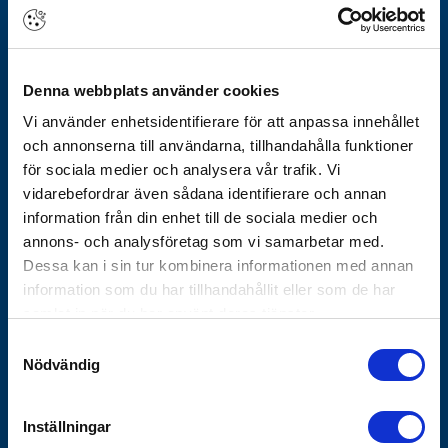
Om Götheskoncernen
Arbeta hos oss
Denna webbplats använder cookies
Vårt erbjudande
Vi använder enhetsidentifierare för att anpassa innehållet
Historik
och annonserna till användarna, tillhandahålla funktioner
Nyhetsbrev
för sociala medier och analysera vår trafik. Vi
Varför Göthes
vidarebefordrar även sådana identifierare och annan
Våra varumärken
information från din enhet till de sociala medier och
annons- och analysföretag som vi samarbetar med.
Koncernbolag
Dessa kan i sin tur kombinera informationen med annan
Göthes Säkerhet
information som du har tillhandahållit eller som de har
Göthes Teknik
samlat in när du har använt deras tjänster.
Samtyckesval
Kontakta oss
Nödvändig
Tips och guider
Vanliga frågor
Inställningar
Försäljnings- och leveransvillkor