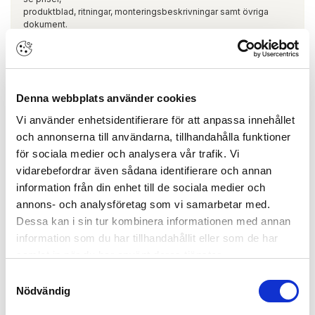
produktblad, ritningar, monteringsbeskrivningar samt övriga
dokument.
Täckprofil SAF120 L=3m Takmontage
Denna webbplats använder cookies
ARTIKEL:
125375
MANTION
11031/300
Vi använder enhetsidentifierare för att anpassa innehållet
och annonserna till användarna, tillhandahålla funktioner
för sociala medier och analysera vår trafik. Vi
vidarebefordrar även sådana identifierare och annan
information från din enhet till de sociala medier och
annons- och analysföretag som vi samarbetar med.
Dessa kan i sin tur kombinera informationen med annan
information som du har tillhandahållit eller som de har
samlat in när du har använt deras tjänster.
Samtyckesval
Skapa konto
Logga in
Nödvändig
Skapa inloggning, bli företagskund eller logga in för att beställa,