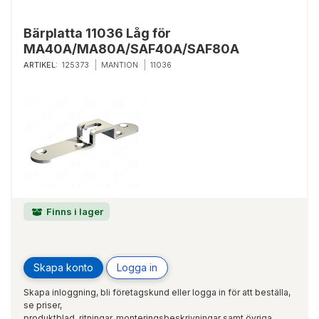
Bärplatta 11036 Låg för
MA40A/MA80A/SAF40A/SAF80A
ARTIKEL:
125373
MANTION
11036
Finns i lager
Skapa konto
Logga in
Skapa inloggning, bli företagskund eller logga in för att beställa,
se priser,
produktblad, ritningar, monteringsbeskrivningar samt övriga