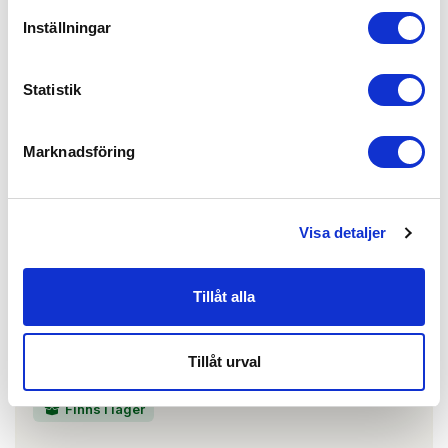
se priser,
Inställningar
produktblad, ritningar, monteringsbeskrivningar samt övriga
dokument.
Statistik
Marknadsföring
Täckprofil SAF40A/SAF80A/SAF120A
L=3m Väggmontage
ARTIKEL:
125376
MANTION
11041/300
Visa detaljer
Tillåt alla
Tillåt urval
Finns i lager