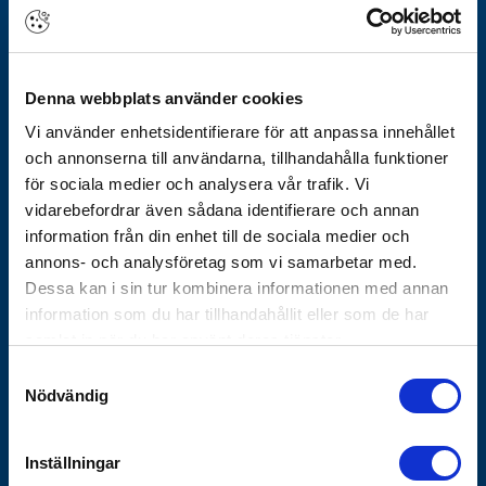
Om Götheskoncernen
Arbeta hos oss
Denna webbplats använder cookies
Vårt erbjudande
Vi använder enhetsidentifierare för att anpassa innehållet
Historik
och annonserna till användarna, tillhandahålla funktioner
Nyhetsbrev
för sociala medier och analysera vår trafik. Vi
Varför Göthes
vidarebefordrar även sådana identifierare och annan
Våra varumärken
information från din enhet till de sociala medier och
annons- och analysföretag som vi samarbetar med.
Koncernbolag
Dessa kan i sin tur kombinera informationen med annan
Göthes Säkerhet
information som du har tillhandahållit eller som de har
Göthes Teknik
samlat in när du har använt deras tjänster.
Samtyckesval
Kontakta oss
Nödvändig
Tips och guider
Vanliga frågor
Inställningar
Försäljnings- och leveransvillkor